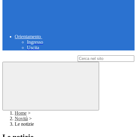
Orientamento
Ingresso
Uscita
Campo di ricerca per le pagine del sito
Home
>
Novità
>
Le notizie