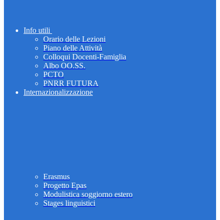
Info utili
Orario delle Lezioni
Piano delle Attività
Colloqui Docenti-Famiglia
Albo OO.SS.
PCTO
PNRR FUTURA
Internazionalizzazione
Erasmus
Progetto Epas
Modulistica soggiorno estero
Stages linguistici