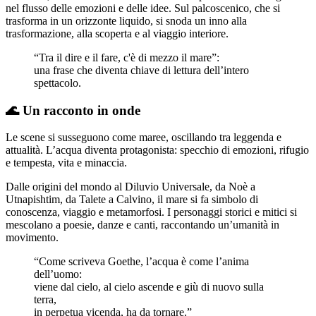
nel flusso delle emozioni e delle idee. Sul palcoscenico, che si
trasforma in un orizzonte liquido, si snoda un inno alla
trasformazione, alla scoperta e al viaggio interiore.
“Tra il dire e il fare, c'è di mezzo il mare”:
una frase che diventa chiave di lettura dell’intero
spettacolo.
🌊 Un racconto in onde
Le scene si susseguono come maree, oscillando tra leggenda e
attualità. L’acqua diventa protagonista: specchio di emozioni, rifugio
e tempesta, vita e minaccia.
Dalle origini del mondo al Diluvio Universale, da Noè a
Utnapishtim, da Talete a Calvino, il mare si fa simbolo di
conoscenza, viaggio e metamorfosi. I personaggi storici e mitici si
mescolano a poesie, danze e canti, raccontando un’umanità in
movimento.
“Come scriveva Goethe, l’acqua è come l’anima
dell’uomo:
viene dal cielo, al cielo ascende e giù di nuovo sulla
terra,
in perpetua vicenda, ha da tornare.”