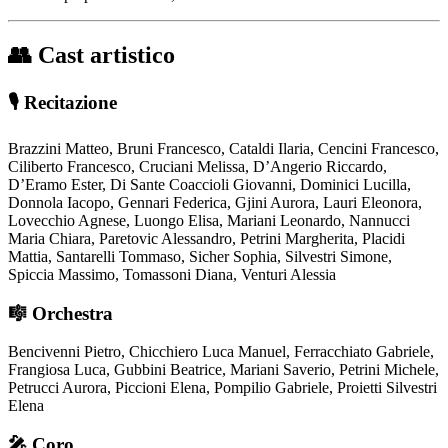
👥
Cast artistico
🎙️
Recitazione
Brazzini Matteo, Bruni Francesco, Cataldi Ilaria, Cencini Francesco,
Ciliberto Francesco, Cruciani Melissa, D’Angerio Riccardo,
D’Eramo Ester, Di Sante Coaccioli Giovanni, Dominici Lucilla,
Donnola Iacopo, Gennari Federica, Gjini Aurora, Lauri Eleonora,
Lovecchio Agnese, Luongo Elisa, Mariani Leonardo, Nannucci
Maria Chiara, Paretovic Alessandro, Petrini Margherita, Placidi
Mattia, Santarelli Tommaso, Sicher Sophia, Silvestri Simone,
Spiccia Massimo, Tomassoni Diana, Venturi Alessia
🎼
Orchestra
Bencivenni Pietro, Chicchiero Luca Manuel, Ferracchiato Gabriele,
Frangiosa Luca, Gubbini Beatrice, Mariani Saverio, Petrini Michele,
Petrucci Aurora, Piccioni Elena, Pompilio Gabriele, Proietti Silvestri
Elena
🎤
Coro