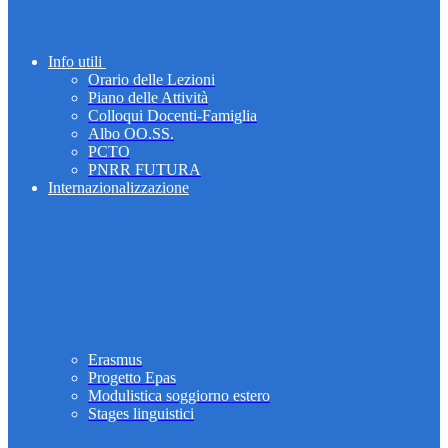
Info utili
Orario delle Lezioni
Piano delle Attività
Colloqui Docenti-Famiglia
Albo OO.SS.
PCTO
PNRR FUTURA
Internazionalizzazione
Erasmus
Progetto Epas
Modulistica soggiorno estero
Stages linguistici