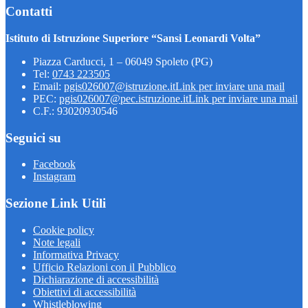
Contatti
Istituto di Istruzione Superiore “Sansi Leonardi Volta”
Piazza Carducci, 1 – 06049 Spoleto (PG)
Tel:
0743 223505
Email:
pgis026007@istruzione.it
Link per inviare una mail
PEC:
pgis026007@pec.istruzione.it
Link per inviare una mail
C.F.: 93020930546
Seguici su
Facebook
Instagram
Sezione Link Utili
Cookie policy
Note legali
Informativa Privacy
Ufficio Relazioni con il Pubblico
Dichiarazione di accessibilità
Obiettivi di accessibilità
Whistleblowing