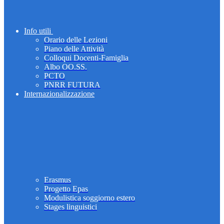
Info utili
Orario delle Lezioni
Piano delle Attività
Colloqui Docenti-Famiglia
Albo OO.SS.
PCTO
PNRR FUTURA
Internazionalizzazione
Erasmus
Progetto Epas
Modulistica soggiorno estero
Stages linguistici