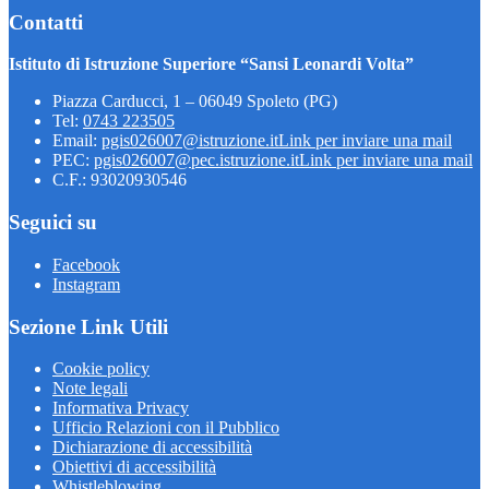
Contatti
Istituto di Istruzione Superiore “Sansi Leonardi Volta”
Piazza Carducci, 1 – 06049 Spoleto (PG)
Tel:
0743 223505
Email:
pgis026007@istruzione.it
Link per inviare una mail
PEC:
pgis026007@pec.istruzione.it
Link per inviare una mail
C.F.: 93020930546
Seguici su
Facebook
Instagram
Sezione Link Utili
Cookie policy
Note legali
Informativa Privacy
Ufficio Relazioni con il Pubblico
Dichiarazione di accessibilità
Obiettivi di accessibilità
Whistleblowing