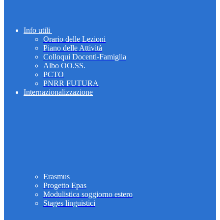
Info utili
Orario delle Lezioni
Piano delle Attività
Colloqui Docenti-Famiglia
Albo OO.SS.
PCTO
PNRR FUTURA
Internazionalizzazione
Erasmus
Progetto Epas
Modulistica soggiorno estero
Stages linguistici