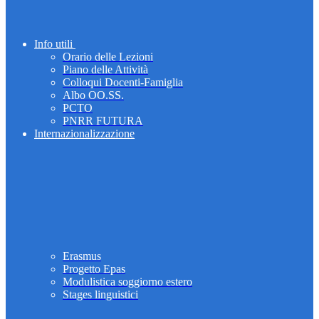
Info utili
Orario delle Lezioni
Piano delle Attività
Colloqui Docenti-Famiglia
Albo OO.SS.
PCTO
PNRR FUTURA
Internazionalizzazione
Erasmus
Progetto Epas
Modulistica soggiorno estero
Stages linguistici