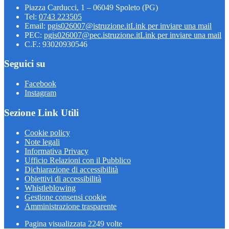
Piazza Carducci, 1 – 06049 Spoleto (PG)
Tel:
0743 223505
Email:
pgis026007@istruzione.it
Link per inviare una mail
PEC:
pgis026007@pec.istruzione.it
Link per inviare una mail
C.F.: 93020930546
Seguici su
Facebook
Instagram
Sezione Link Utili
Cookie policy
Note legali
Informativa Privacy
Ufficio Relazioni con il Pubblico
Dichiarazione di accessibilità
Obiettivi di accessibilità
Whistleblowing
Gestione consensi cookie
Amministrazione trasparente
Pagina visualizzata
2249
volte