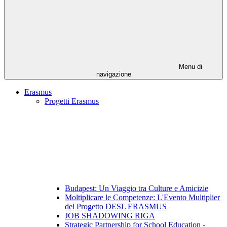
Menu di
navigazione
Erasmus
Progetti Erasmus
Budapest: Un Viaggio tra Culture e Amicizie
Moltiplicare le Competenze: L'Evento Multiplier
del Progetto DESL ERASMUS
JOB SHADOWING RIGA
Strategic Partnership for School Education -