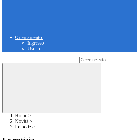
Orientamento
Ingresso
Uscita
Campo di ricerca per le pagine del sito
Home
>
Novità
>
Le notizie