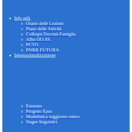
Info utili
Orario delle Lezioni
Piano delle Attività
Colloqui Docenti-Famiglia
Albo OO.SS.
PCTO
PNRR FUTURA
Internazionalizzazione
Erasmus
Progetto Epas
Modulistica soggiorno estero
Stages linguistici