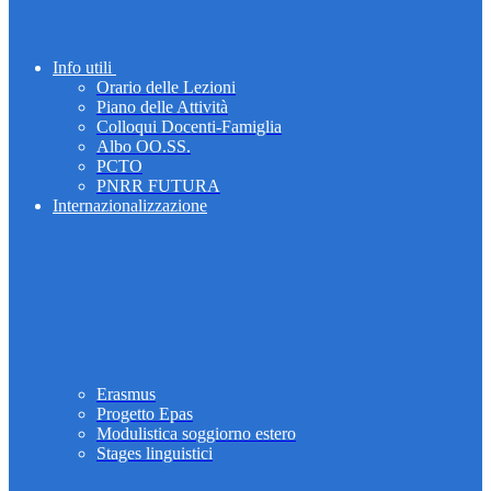
Info utili
Orario delle Lezioni
Piano delle Attività
Colloqui Docenti-Famiglia
Albo OO.SS.
PCTO
PNRR FUTURA
Internazionalizzazione
Erasmus
Progetto Epas
Modulistica soggiorno estero
Stages linguistici