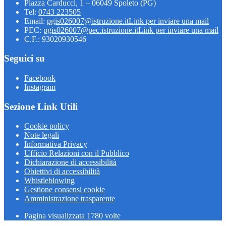
Piazza Carducci, 1 – 06049 Spoleto (PG)
Tel:
0743 223505
Email:
pgis026007@istruzione.it
Link per inviare una mail
PEC:
pgis026007@pec.istruzione.it
Link per inviare una mail
C.F.: 93020930546
Seguici su
Facebook
Instagram
Sezione Link Utili
Cookie policy
Note legali
Informativa Privacy
Ufficio Relazioni con il Pubblico
Dichiarazione di accessibilità
Obiettivi di accessibilità
Whistleblowing
Gestione consensi cookie
Amministrazione trasparente
Pagina visualizzata
1780
volte