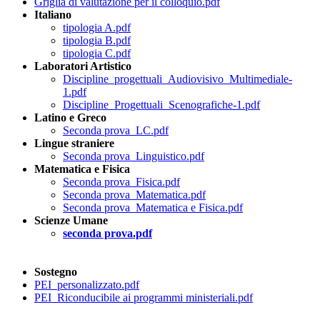
Griglia di valutazione per il colloquio.pdf
Italiano
tipologia A.pdf
tipologia B.pdf
tipologia C.pdf
Laboratori Artistico
Discipline_progettuali_Audiovisivo_Multimediale-
1.pdf
Discipline_Progettuali_Scenografiche-1.pdf
Latino e Greco
Seconda prova_LC.pdf
Lingue straniere
Seconda prova_Linguistico.pdf
Matematica e Fisica
Seconda prova_Fisica.pdf
Seconda prova_Matematica.pdf
Seconda prova_Matematica e Fisica.pdf
Scienze Umane
seconda
prova.pdf
Sostegno
PEI_personalizzato.pdf
PEI_Riconducibile ai programmi ministeriali.pdf