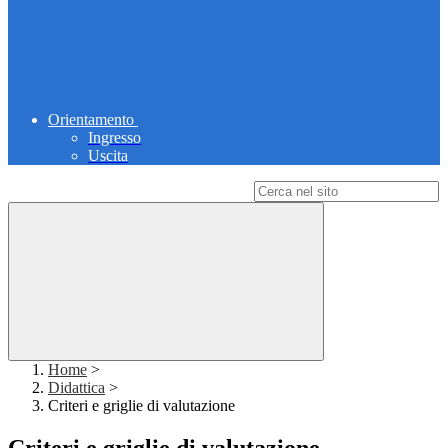
Orientamento
Ingresso
Uscita
Campo di ricerca per le pagine del sito
Home
>
Didattica
>
Criteri e griglie di valutazione