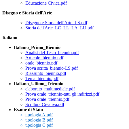
Educazione Civica.pdf
Disegno e Storia dell'Arte
Disegno e Storia dell'Arte_LS.pdf
Storia dell'Arte_LC_LL_LA_LU.pdf
Italiano
Italiano_Primo_Biennio
Analisi del Testo_biennio.pdf
Articolo_biennio.pdf
orale_biennio.pdf
Prova scritta_biennio-LS.pdf
Riassunto_biennio.pdf
Tema_biennio.pdf
Italiano_Ultimo_Triennio
elaborato_multimediale.pdf
Prova orale_triennio-tutti gli indirizzi.pdf
Prova orale_triennio.pdf
Scrittura Creativa.pdf
Esame di Stato
tipologia A.pdf
tipologia B.pdf
tipologia C.pdf