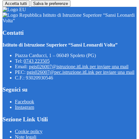
Accetta tutti
Salva le preferenze
Istituto di Istruzione Superiore “Sansi Leonardi
Volta”
Contatti
Istituto di Istruzione Superiore “Sansi Leonardi Volta”
Piazza Carducci, 1 – 06049 Spoleto (PG)
Tel:
0743 223505
Email:
pgis026007@istruzione.it
Link per inviare una mail
PEC:
pgis026007@pec.istruzione.it
Link per inviare una mail
C.F.: 93020930546
Seguici su
Facebook
Instagram
Sezione Link Utili
Cookie policy
Note legali