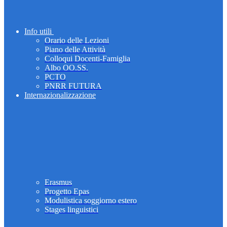
Info utili
Orario delle Lezioni
Piano delle Attività
Colloqui Docenti-Famiglia
Albo OO.SS.
PCTO
PNRR FUTURA
Internazionalizzazione
Erasmus
Progetto Epas
Modulistica soggiorno estero
Stages linguistici