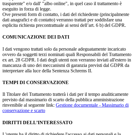
trasparente" e/o dall' "albo online", in quel caso il trattamento è
eseguito in forza di legge.
Ove presenti form di contatto, i dati del richiedente (principalmente
dati anagrafici e di contatto) verranno trattati per soddisfare una
esplicita richiesta precontrattuale ai sensi dell’art. 6 b) del GDPR.
COMUNICAZIONE DEI DATI
I dati vengono trattati solo da personale adeguatamente incaricato
ovvero da soggetti terzi nominati quali Responsabili del Trattamento
ex art. 28 GDPR. I dati degli utenti non verranno inviati all'estero in
mancanza di uno dei meccanismi di garanzia previsti dal GDPR da
interpretare alla luce della Sentenza Schrems II.
TEMPI DI CONSERVAZIONE
Il Titolare del Trattamento tratterà i dati per il tempo analiticamente
previsto dal massimario di scarto della pubblica amministrazione
rinvenibile al seguente link:
Gestione documentale - Massimario di
conservazione e scarto
DIRITTI DELL’INTERESSATO
L'utente ha il diritto di richiedere l'accesso ai dati personali e la