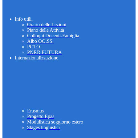
Info utili
Orario delle Lezioni
Piano delle Attività
Colloqui Docenti-Famiglia
Albo OO.SS.
PCTO
PNRR FUTURA
Internazionalizzazione
Erasmus
Progetto Epas
Modulistica soggiorno estero
Stages linguistici