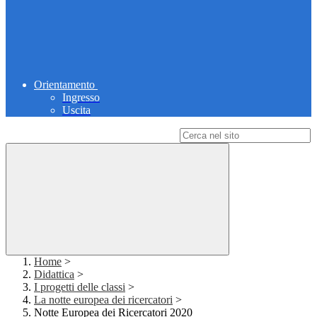
Orientamento
Ingresso
Uscita
Campo di ricerca per le pagine del sito
Home
>
Didattica
>
I progetti delle classi
>
La notte europea dei ricercatori
>
Notte Europea dei Ricercatori 2020