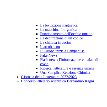
La levitazione magnetica
La macchina fotografica
Funzionamento dell’occhio umano
La decifrazione di un codice
La chimica in cucina
L’arcobaleno
L’Europa inizia a Lampedusa
Fake News
Flash news: l’informazione è malata di
covid
Ricerca, letteratura e essenza umana
Una Semplice Reazione Chimica
Giornata della Letteratura 2022/2023
Concorso letterario scientifico Bernardino Ragni