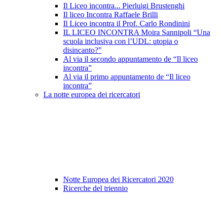
Il Liceo incontra... Pierluigi Brustenghi
Il liceo Incontra Raffaele Brilli
Il Liceo incontra il Prof. Carlo Rondinini
IL LICEO INCONTRA Moira Sannipoli “Una
scuola inclusiva con l’UDL: utopia o
disincanto?”
Al via il secondo appuntamento de “Il liceo
incontra”
Al via il primo appuntamento de “Il liceo
incontra”
La notte europea dei ricercatori
Notte Europea dei Ricercatori 2020
Ricerche del triennio