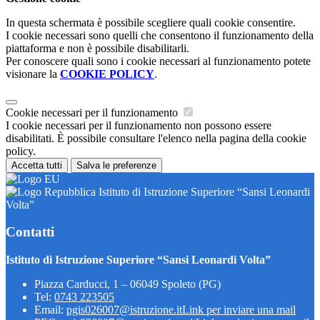
In questa schermata è possibile scegliere quali cookie consentire.
I cookie necessari sono quelli che consentono il funzionamento della
piattaforma e non è possibile disabilitarli.
Per conoscere quali sono i cookie necessari al funzionamento potete
visionare la
COOKIE POLICY
.
Cookie necessari per il funzionamento
I cookie necessari per il funzionamento non possono essere
disabilitati. È possibile consultare l'elenco nella pagina della cookie
policy.
Accetta tutti
Salva le preferenze
Istituto di Istruzione Superiore “Sansi Leonardi
Volta”
Contatti
Istituto di Istruzione Superiore “Sansi Leonardi Volta”
Piazza Carducci, 1 – 06049 Spoleto (PG)
Tel:
0743 223505
Email:
pgis026007@istruzione.it
Link per inviare una mail