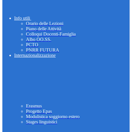
Info utili
Orario delle Lezioni
Piano delle Attività
Colloqui Docenti-Famiglia
Albo OO.SS.
PCTO
PNRR FUTURA
Internazionalizzazione
Erasmus
Progetto Epas
Modulistica soggiorno estero
Stages linguistici