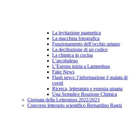
La levitazione magnetica
La macchina fotografica
Funzionamento dell’occhio umano
La decifrazione di un codice
La chimica in cucina
L’arcobaleno
L’Europa inizia a Lampedusa
Fake News
Flash news: l’informazione è malata di
covid
Ricerca, letteratura e essenza umana
Una Semplice Reazione Chimica
Giornata della Letteratura 2022/2023
Concorso letterario scientifico Bernardino Ragni