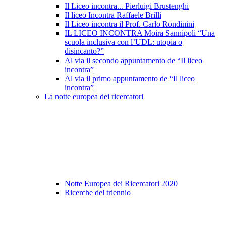
Il Liceo incontra... Pierluigi Brustenghi
Il liceo Incontra Raffaele Brilli
Il Liceo incontra il Prof. Carlo Rondinini
IL LICEO INCONTRA Moira Sannipoli “Una
scuola inclusiva con l’UDL: utopia o
disincanto?”
Al via il secondo appuntamento de “Il liceo
incontra”
Al via il primo appuntamento de “Il liceo
incontra”
La notte europea dei ricercatori
Notte Europea dei Ricercatori 2020
Ricerche del triennio