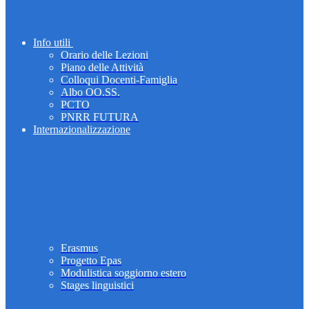
Info utili
Orario delle Lezioni
Piano delle Attività
Colloqui Docenti-Famiglia
Albo OO.SS.
PCTO
PNRR FUTURA
Internazionalizzazione
Erasmus
Progetto Epas
Modulistica soggiorno estero
Stages linguistici