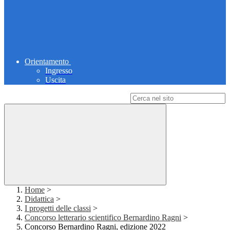
Orientamento
Ingresso
Uscita
Campo di ricerca per le pagine del sito
Home
>
Didattica
>
I progetti delle classi
>
Concorso letterario scientifico Bernardino Ragni
>
Concorso Bernardino Ragni, edizione 2022