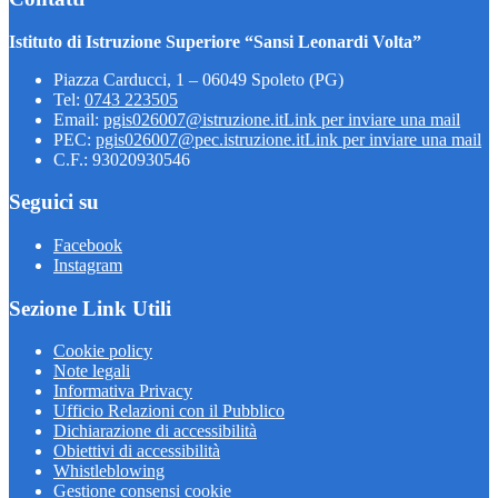
Istituto di Istruzione Superiore “Sansi Leonardi Volta”
Piazza Carducci, 1 – 06049 Spoleto (PG)
Tel:
0743 223505
Email:
pgis026007@istruzione.it
Link per inviare una mail
PEC:
pgis026007@pec.istruzione.it
Link per inviare una mail
C.F.: 93020930546
Seguici su
Facebook
Instagram
Sezione Link Utili
Cookie policy
Note legali
Informativa Privacy
Ufficio Relazioni con il Pubblico
Dichiarazione di accessibilità
Obiettivi di accessibilità
Whistleblowing
Gestione consensi cookie