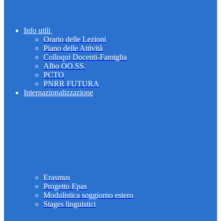
Info utili
Orario delle Lezioni
Piano delle Attività
Colloqui Docenti-Famiglia
Albo OO.SS.
PCTO
PNRR FUTURA
Internazionalizzazione
Erasmus
Progetto Epas
Modulistica soggiorno estero
Stages linguistici