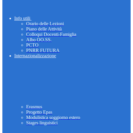
Info utili
Orario delle Lezioni
Piano delle Attività
Colloqui Docenti-Famiglia
Albo OO.SS.
PCTO
PNRR FUTURA
Internazionalizzazione
Erasmus
Progetto Epas
Modulistica soggiorno estero
Stages linguistici