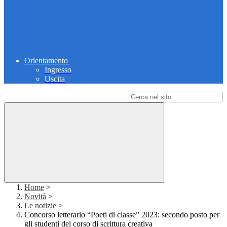
Orientamento
Ingresso
Uscita
Campo di ricerca per le pagine del sito
Home
>
Novità
>
Le notizie
>
Concorso letterario “Poeti di classe” 2023: secondo posto per
gli studenti del corso di scrittura creativa