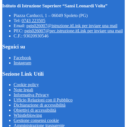
Istituto di Istruzione Superiore “Sansi Leonardi Volta”
Piazza Carducci, 1 – 06049 Spoleto (PG)
Tel:
0743 223505
Email:
pgis026007@istruzione.it
Link per inviare una mail
PEC:
pgis026007@pec.istruzione.it
Link per inviare una mail
C.F.: 93020930546
Seguici su
Facebook
Instagram
Sezione Link Utili
Cookie policy
Note legali
Informativa Privacy
Ufficio Relazioni con il Pubblico
Dichiarazione di accessibilità
Obiettivi di accessibilità
Whistleblowing
Gestione consensi cookie
Amministrazione trasparente