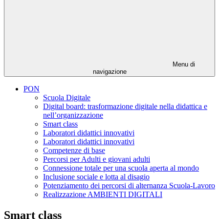
Menu di
navigazione
PON
Scuola Digitale
Digital board: trasformazione digitale nella didattica e
nell’organizzazione
Smart class
Laboratori didattici innovativi
Laboratori didattici innovativi
Competenze di base
Percorsi per Adulti e giovani adulti
Connessione totale per una scuola aperta al mondo
Inclusione sociale e lotta al disagio
Potenziamento dei percorsi di alternanza Scuola-Lavoro
Realizzazione AMBIENTI DIGITALI
Smart class