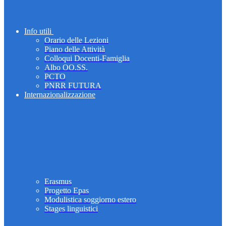
Info utili
Orario delle Lezioni
Piano delle Attività
Colloqui Docenti-Famiglia
Albo OO.SS.
PCTO
PNRR FUTURA
Internazionalizzazione
Erasmus
Progetto Epas
Modulistica soggiorno estero
Stages linguistici