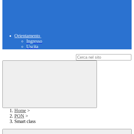
Orientamento
Ingresso
Uscita
Campo di ricerca per le pagine del sito
Home
>
PON
>
Smart class