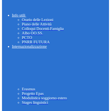
Info utili
Orario delle Lezioni
Piano delle Attività
Colloqui Docenti-Famiglia
Albo OO.SS.
PCTO
PNRR FUTURA
Internazionalizzazione
Erasmus
Progetto Epas
Modulistica soggiorno estero
Stages linguistici