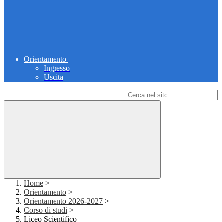
Orientamento
Ingresso
Uscita
Campo di ricerca per le pagine del sito
Home
>
Orientamento
>
Orientamento 2026-2027
>
Corso di studi
>
Liceo Scientifico