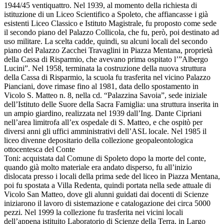
1944/45 ventiquattro. Nel 1939, al momento della richiesta di
istituzione di un Liceo Scientifico a Spoleto, che affiancasse i già
esistenti Liceo Classico e Istituto Magistrale, fu proposto come sede
il secondo piano del Palazzo Collicola, che fu, però, poi destinato ad
uso militare. La scelta cadde, quindi, su alcuni locali del secondo
piano del Palazzo Zacchei Travaglini in Piazza Mentana, proprietà
della Cassa di Risparmio, che avevano prima ospitato l’”Albergo
Lucini”. Nel 1958, terminata la costruzione della nuova struttura
della Cassa di Risparmio, la scuola fu trasferita nel vicino Palazzo
Pianciani, dove rimase fino al 1981, data dello spostamento in
Vicolo S. Matteo n. 8, nella cd. “Palazzina Savoia”, sede iniziale
dell’Istituto delle Suore della Sacra Famiglia: una struttura inserita in
un ampio giardino, realizzata nel 1939 dall’Ing. Dante Cipriani
nell’area limitrofa all’ex ospedale di S. Matteo, e che ospitò per
diversi anni gli uffici amministrativi dell’ASL locale. Nel 1985 il
liceo divenne depositario della collezione geopaleontologica
ottocentesca del Conte
Toni: acquistata dal Comune di Spoleto dopo la morte del conte,
quando già molto materiale era andato disperso, fu all’inizio
dislocata presso i locali della prima sede del liceo in Piazza Mentana,
poi fu spostata a Villa Redenta, quindi portata nella sede attuale di
Vicolo San Matteo, dove gli alunni guidati dai docenti di Scienze
iniziarono il lavoro di sistemazione e catalogazione dei circa 5000
pezzi. Nel 1999 la collezione fu trasferita nei vicini locali
dell’appena istituito Laboratorio di Scienze della Terra, in Largo