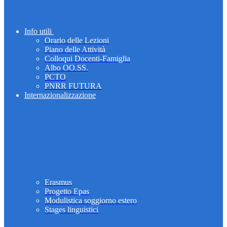
Info utili
Orario delle Lezioni
Piano delle Attività
Colloqui Docenti-Famiglia
Albo OO.SS.
PCTO
PNRR FUTURA
Internazionalizzazione
Erasmus
Progetto Epas
Modulistica soggiorno estero
Stages linguistici