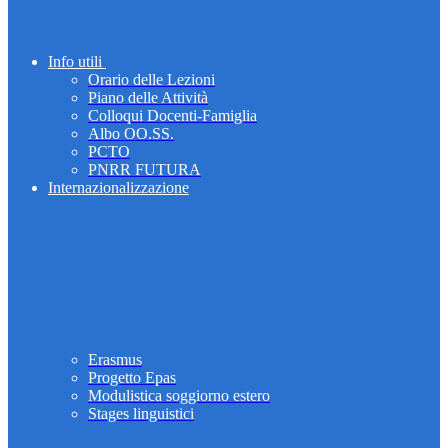
Info utili
Orario delle Lezioni
Piano delle Attività
Colloqui Docenti-Famiglia
Albo OO.SS.
PCTO
PNRR FUTURA
Internazionalizzazione
Erasmus
Progetto Epas
Modulistica soggiorno estero
Stages linguistici