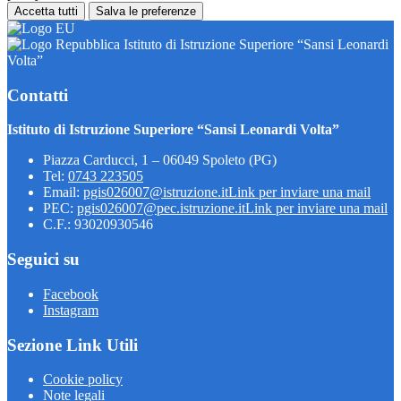
Accetta tutti
Salva le preferenze
Istituto di Istruzione Superiore “Sansi Leonardi
Volta”
Contatti
Istituto di Istruzione Superiore “Sansi Leonardi Volta”
Piazza Carducci, 1 – 06049 Spoleto (PG)
Tel:
0743 223505
Email:
pgis026007@istruzione.it
Link per inviare una mail
PEC:
pgis026007@pec.istruzione.it
Link per inviare una mail
C.F.: 93020930546
Seguici su
Facebook
Instagram
Sezione Link Utili
Cookie policy
Note legali