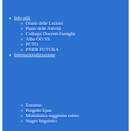
Info utili
Orario delle Lezioni
Piano delle Attività
Colloqui Docenti-Famiglia
Albo OO.SS.
PCTO
PNRR FUTURA
Internazionalizzazione
Erasmus
Progetto Epas
Modulistica soggiorno estero
Stages linguistici