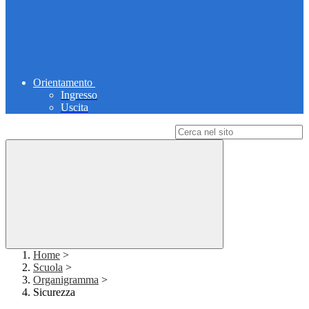
Orientamento
Ingresso
Uscita
Campo di ricerca per le pagine del sito
Home
>
Scuola
>
Organigramma
>
Sicurezza