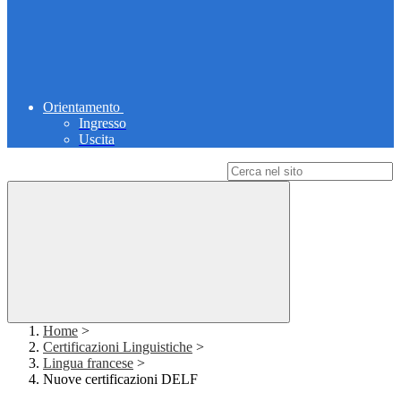
Orientamento
Ingresso
Uscita
Campo di ricerca per le pagine del sito
Home
>
Certificazioni Linguistiche
>
Lingua francese
>
Nuove certificazioni DELF