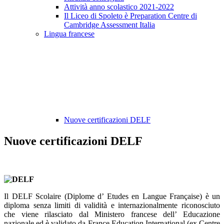
Attività anno scolastico 2021-2022
Il Liceo di Spoleto è Preparation Centre di
Cambridge Assessment Italia
Lingua francese
Nuove certificazioni DELF
Nuove certificazioni DELF
Il DELF Scolaire (Diplome d’ Etudes en Langue Française) è un
diploma senza limiti di validità e internazionalmente riconosciuto
che viene rilasciato dal Ministero francese dell’ Educazione
nazionale ed è validato da France Education International (ex Centre