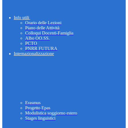
Info utili
Orario delle Lezioni
Piano delle Attività
Colloqui Docenti-Famiglia
Albo OO.SS.
PCTO
PNRR FUTURA
Internazionalizzazione
Erasmus
Progetto Epas
Modulistica soggiorno estero
Stages linguistici