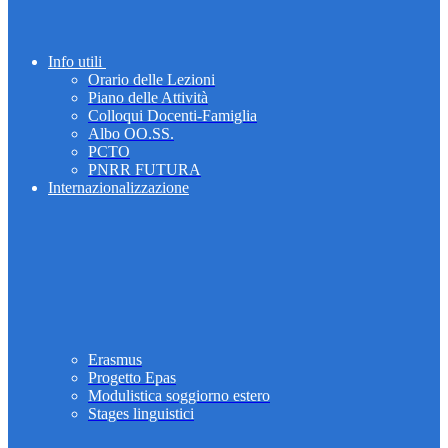
Info utili
Orario delle Lezioni
Piano delle Attività
Colloqui Docenti-Famiglia
Albo OO.SS.
PCTO
PNRR FUTURA
Internazionalizzazione
Erasmus
Progetto Epas
Modulistica soggiorno estero
Stages linguistici