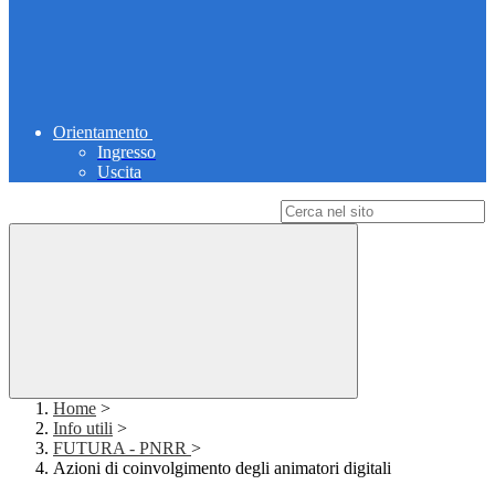
Orientamento
Ingresso
Uscita
Campo di ricerca per le pagine del sito
Home
>
Info utili
>
FUTURA - PNRR
>
Azioni di coinvolgimento degli animatori digitali