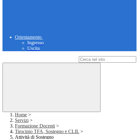
Orientamento
Ingresso
Uscita
Campo di ricerca per le pagine del sito
Home
>
Servizi
>
Formazione Docenti
>
Tirocinio TFA, Sostegno e CLIL
>
Attività di Sostegno