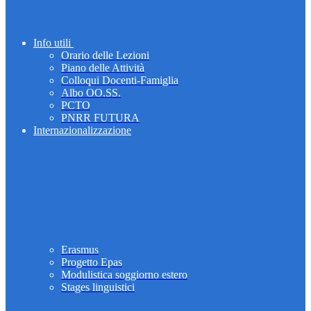
Info utili
Orario delle Lezioni
Piano delle Attività
Colloqui Docenti-Famiglia
Albo OO.SS.
PCTO
PNRR FUTURA
Internazionalizzazione
Erasmus
Progetto Epas
Modulistica soggiorno estero
Stages linguistici