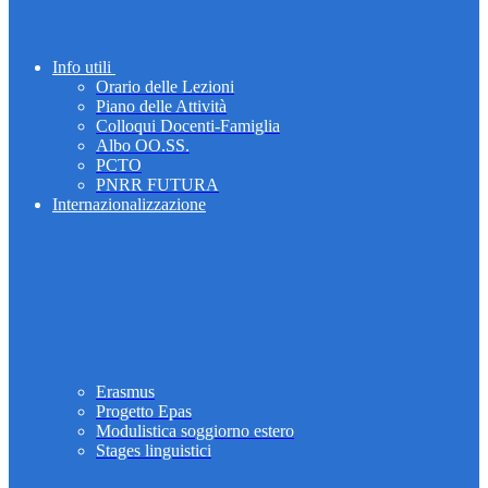
Info utili
Orario delle Lezioni
Piano delle Attività
Colloqui Docenti-Famiglia
Albo OO.SS.
PCTO
PNRR FUTURA
Internazionalizzazione
Erasmus
Progetto Epas
Modulistica soggiorno estero
Stages linguistici