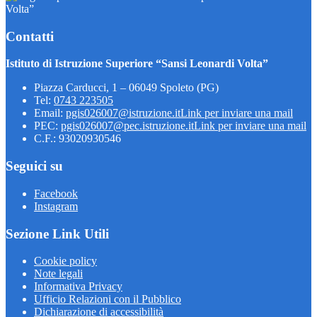
Volta”
Contatti
Istituto di Istruzione Superiore “Sansi Leonardi Volta”
Piazza Carducci, 1 – 06049 Spoleto (PG)
Tel:
0743 223505
Email:
pgis026007@istruzione.it
Link per inviare una mail
PEC:
pgis026007@pec.istruzione.it
Link per inviare una mail
C.F.: 93020930546
Seguici su
Facebook
Instagram
Sezione Link Utili
Cookie policy
Note legali
Informativa Privacy
Ufficio Relazioni con il Pubblico
Dichiarazione di accessibilità