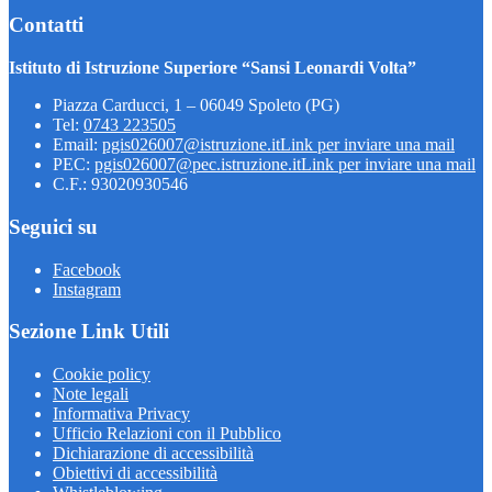
Contatti
Istituto di Istruzione Superiore “Sansi Leonardi Volta”
Piazza Carducci, 1 – 06049 Spoleto (PG)
Tel:
0743 223505
Email:
pgis026007@istruzione.it
Link per inviare una mail
PEC:
pgis026007@pec.istruzione.it
Link per inviare una mail
C.F.: 93020930546
Seguici su
Facebook
Instagram
Sezione Link Utili
Cookie policy
Note legali
Informativa Privacy
Ufficio Relazioni con il Pubblico
Dichiarazione di accessibilità
Obiettivi di accessibilità