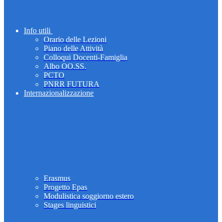
Info utili
Orario delle Lezioni
Piano delle Attività
Colloqui Docenti-Famiglia
Albo OO.SS.
PCTO
PNRR FUTURA
Internazionalizzazione
Erasmus
Progetto Epas
Modulistica soggiorno estero
Stages linguistici