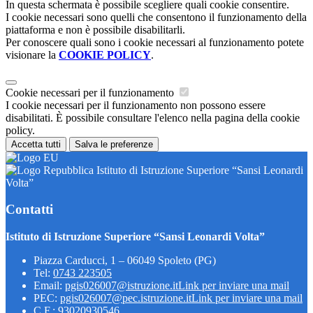
In questa schermata è possibile scegliere quali cookie consentire.
I cookie necessari sono quelli che consentono il funzionamento della
piattaforma e non è possibile disabilitarli.
Per conoscere quali sono i cookie necessari al funzionamento potete
visionare la
COOKIE POLICY
.
Cookie necessari per il funzionamento
I cookie necessari per il funzionamento non possono essere
disabilitati. È possibile consultare l'elenco nella pagina della cookie
policy.
Accetta tutti
Salva le preferenze
Istituto di Istruzione Superiore “Sansi Leonardi
Volta”
Contatti
Istituto di Istruzione Superiore “Sansi Leonardi Volta”
Piazza Carducci, 1 – 06049 Spoleto (PG)
Tel:
0743 223505
Email:
pgis026007@istruzione.it
Link per inviare una mail
PEC:
pgis026007@pec.istruzione.it
Link per inviare una mail
C.F.: 93020930546