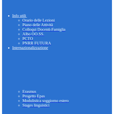
Info utili
Orario delle Lezioni
Piano delle Attività
Colloqui Docenti-Famiglia
Albo OO.SS.
PCTO
PNRR FUTURA
Internazionalizzazione
Erasmus
Progetto Epas
Modulistica soggiorno estero
Stages linguistici