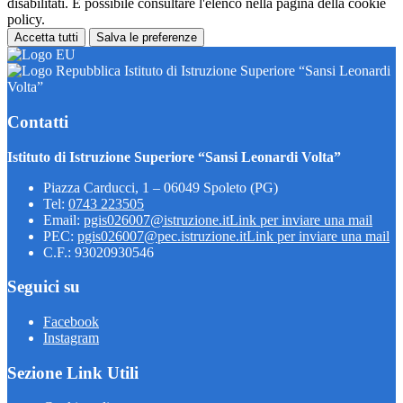
disabilitati. È possibile consultare l'elenco nella pagina della cookie
policy.
Accetta tutti
Salva le preferenze
Istituto di Istruzione Superiore “Sansi Leonardi
Volta”
Contatti
Istituto di Istruzione Superiore “Sansi Leonardi Volta”
Piazza Carducci, 1 – 06049 Spoleto (PG)
Tel:
0743 223505
Email:
pgis026007@istruzione.it
Link per inviare una mail
PEC:
pgis026007@pec.istruzione.it
Link per inviare una mail
C.F.: 93020930546
Seguici su
Facebook
Instagram
Sezione Link Utili