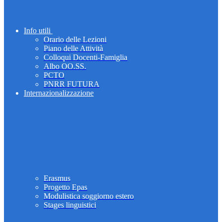
Info utili
Orario delle Lezioni
Piano delle Attività
Colloqui Docenti-Famiglia
Albo OO.SS.
PCTO
PNRR FUTURA
Internazionalizzazione
Erasmus
Progetto Epas
Modulistica soggiorno estero
Stages linguistici