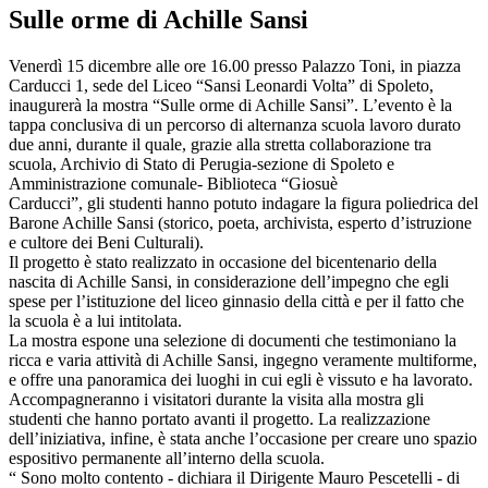
Sulle orme di Achille Sansi
Venerdì 15 dicembre alle ore 16.00 presso Palazzo Toni, in piazza
Carducci 1, sede del Liceo “Sansi Leonardi Volta” di Spoleto,
inaugurerà la mostra “Sulle orme di Achille Sansi”. L’evento è la
tappa conclusiva di un percorso di alternanza scuola lavoro durato
due anni, durante il quale, grazie alla stretta collaborazione tra
scuola, Archivio di Stato di Perugia-sezione di Spoleto e
Amministrazione comunale- Biblioteca “Giosuè
Carducci”, gli studenti hanno potuto indagare la figura poliedrica del
Barone Achille Sansi (storico, poeta, archivista, esperto d’istruzione
e cultore dei Beni Culturali).
Il progetto è stato realizzato in occasione del bicentenario della
nascita di Achille Sansi, in considerazione dell’impegno che egli
spese per l’istituzione del liceo ginnasio della città e per il fatto che
la scuola è a lui intitolata.
La mostra espone una selezione di documenti che testimoniano la
ricca e varia attività di Achille Sansi, ingegno veramente multiforme,
e offre una panoramica dei luoghi in cui egli è vissuto e ha lavorato.
Accompagneranno i visitatori durante la visita alla mostra gli
studenti che hanno portato avanti il progetto. La realizzazione
dell’iniziativa, infine, è stata anche l’occasione per creare uno spazio
espositivo permanente all’interno della scuola.
“ Sono molto contento - dichiara il Dirigente Mauro Pescetelli - di