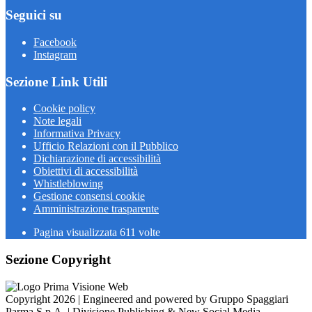
Seguici su
Facebook
Instagram
Sezione Link Utili
Cookie policy
Note legali
Informativa Privacy
Ufficio Relazioni con il Pubblico
Dichiarazione di accessibilità
Obiettivi di accessibilità
Whistleblowing
Gestione consensi cookie
Amministrazione trasparente
Pagina visualizzata
611
volte
Sezione Copyright
Copyright 2026 | Engineered and powered by Gruppo Spaggiari
Parma S.p.A. | Divisione Publishing & New Social Media