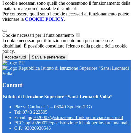
I cookie necessari sono quelli che consentono il funzionamento della
piattaforma e non è possibile disabilitarli.
Per conoscere quali sono i cookie necessari al funzionamento potete
visionare la
COOKIE POLICY
.
Cookie necessari per il funzionamento
I cookie necessari per il funzionamento non possono essere
disabilitati. È possibile consultare l'elenco nella pagina della cookie
policy.
Accetta tutti
Salva le preferenze
Istituto di Istruzione Superiore “Sansi Leonardi
Volta”
Contatti
Istituto di Istruzione Superiore “Sansi Leonardi Volta”
Piazza Carducci, 1 – 06049 Spoleto (PG)
Tel:
0743 223505
Email:
pgis026007@istruzione.it
Link per inviare una mail
PEC:
pgis026007@pec.istruzione.it
Link per inviare una mail
C.F.: 93020930546