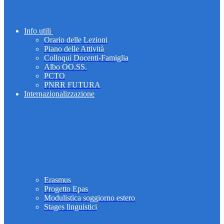
Info utili
Orario delle Lezioni
Piano delle Attività
Colloqui Docenti-Famiglia
Albo OO.SS.
PCTO
PNRR FUTURA
Internazionalizzazione
Erasmus
Progetto Epas
Modulistica soggiorno estero
Stages linguistici