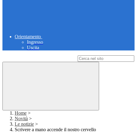
Orientamento
Ingresso
Uscita
Campo di ricerca per le pagine del sito
Home
>
Novità
>
Le notizie
>
Scrivere a mano accende il nostro cervello