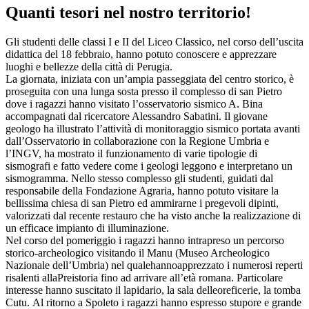
Quanti tesori nel nostro territorio!
Gli studenti delle classi I e II del Liceo Classico, nel corso dell’uscita
didattica del 18 febbraio, hanno potuto conoscere e apprezzare
luoghi e bellezze della città di Perugia.
La giornata, iniziata con un’ampia passeggiata del centro storico, è
proseguita con una lunga sosta presso il complesso di san Pietro
dove i ragazzi hanno visitato l’osservatorio sismico A. Bina
accompagnati dal ricercatore Alessandro Sabatini. Il giovane
geologo ha illustrato l’attività di monitoraggio sismico portata avanti
dall’Osservatorio in collaborazione con la Regione Umbria e
l’INGV, ha mostrato il funzionamento di varie tipologie di
sismografi e fatto vedere come i geologi leggono e interpretano un
sismogramma. Nello stesso complesso gli studenti, guidati dal
responsabile della Fondazione Agraria, hanno potuto visitare la
bellissima chiesa di san Pietro ed ammirarne i pregevoli dipinti,
valorizzati dal recente restauro che ha visto anche la realizzazione di
un efficace impianto di illuminazione.
Nel corso del pomeriggio i ragazzi hanno intrapreso un percorso
storico-archeologico visitando il Manu (Museo Archeologico
Nazionale dell’Umbria) nel qualehannoapprezzato i numerosi reperti
risalenti allaPreistoria fino ad arrivare all’età romana. Particolare
interesse hanno suscitato il lapidario, la sala delleoreficerie, la tomba
Cutu. Al ritorno a Spoleto i ragazzi hanno espresso stupore e grande