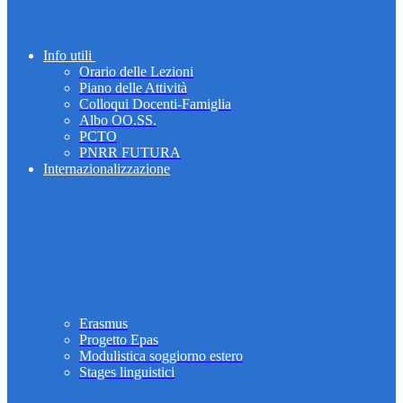
Info utili
Orario delle Lezioni
Piano delle Attività
Colloqui Docenti-Famiglia
Albo OO.SS.
PCTO
PNRR FUTURA
Internazionalizzazione
Erasmus
Progetto Epas
Modulistica soggiorno estero
Stages linguistici