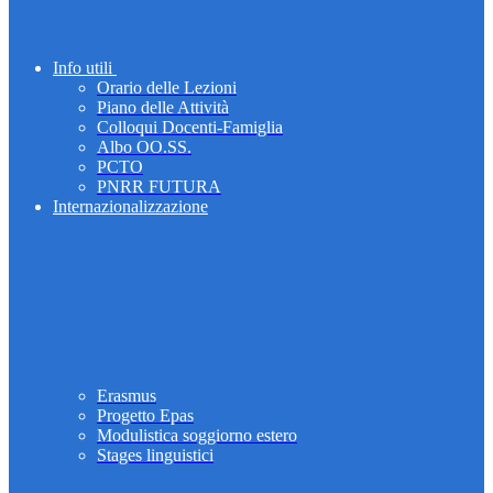
Info utili
Orario delle Lezioni
Piano delle Attività
Colloqui Docenti-Famiglia
Albo OO.SS.
PCTO
PNRR FUTURA
Internazionalizzazione
Erasmus
Progetto Epas
Modulistica soggiorno estero
Stages linguistici