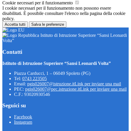
Cookie necessari per il funzionamento
I cookie necessari per il funzionamento non possono essere
disabilitati. È possibile consultare l'elenco nella pagina della cookie
policy.
Accetta tutti
Salva le preferenze
Istituto di Istruzione Superiore “Sansi Leonardi
Volta”
Contatti
Istituto di Istruzione Superiore “Sansi Leonardi Volta”
Piazza Carducci, 1 – 06049 Spoleto (PG)
Tel:
0743 223505
Email:
pgis026007@istruzione.it
Link per inviare una mail
PEC:
pgis026007@pec.istruzione.it
Link per inviare una mail
C.F.: 93020930546
Seguici su
Facebook
Instagram