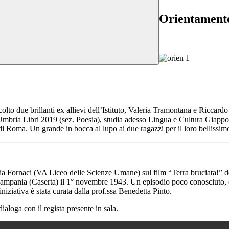
Orientamento
olto due brillanti ex allievi dell’Istituto, Valeria Tramontana e Riccard
 di Umbria Libri 2019 (sez. Poesia), studia adesso Lingua e Cultura Giapp
i Roma. Un grande in bocca al lupo ai due ragazzi per il loro bellissimo
Asia Fornaci (VA Liceo delle Scienze Umane) sul film “Terra bruciata!” 
ampania (Caserta) il 1° novembre 1943. Un episodio poco conosciuto, che 
niziativa è stata curata dalla prof.ssa Benedetta Pinto.
loga con il regista presente in sala.