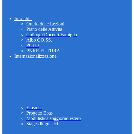
Info utili
Orario delle Lezioni
Piano delle Attività
Colloqui Docenti-Famiglia
Albo OO.SS.
PCTO
PNRR FUTURA
Internazionalizzazione
Erasmus
Progetto Epas
Modulistica soggiorno estero
Stages linguistici