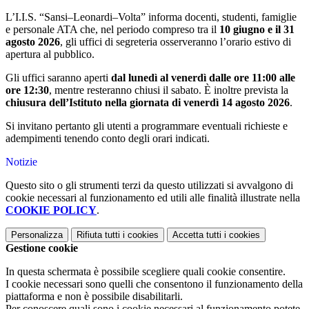
L’I.I.S. “Sansi–Leonardi–Volta” informa docenti, studenti, famiglie
e personale ATA che, nel periodo compreso tra il
10 giugno e il 31
agosto 2026
, gli uffici di segreteria osserveranno l’orario estivo di
apertura al pubblico.
Gli uffici saranno aperti
dal lunedì al venerdì dalle ore 11:00 alle
ore 12:30
, mentre resteranno chiusi il sabato. È inoltre prevista la
chiusura dell’Istituto nella giornata di venerdì 14 agosto 2026
.
Si invitano pertanto gli utenti a programmare eventuali richieste e
adempimenti tenendo conto degli orari indicati.
Notizie
Questo sito o gli strumenti terzi da questo utilizzati si avvalgono di
cookie necessari al funzionamento ed utili alle finalità illustrate nella
COOKIE POLICY
.
Personalizza
Rifiuta tutti
i cookies
Accetta tutti
i cookies
Gestione cookie
In questa schermata è possibile scegliere quali cookie consentire.
I cookie necessari sono quelli che consentono il funzionamento della
piattaforma e non è possibile disabilitarli.
Per conoscere quali sono i cookie necessari al funzionamento potete