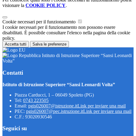
visionare la
COOKIE POLICY
.
Cookie necessari per il funzionamento
I cookie necessari per il funzionamento non possono essere
disabilitati. È possibile consultare l'elenco nella pagina della cookie
policy.
Accetta tutti
Salva le preferenze
Istituto di Istruzione Superiore “Sansi Leonardi
Volta”
Contatti
Istituto di Istruzione Superiore “Sansi Leonardi Volta”
Piazza Carducci, 1 – 06049 Spoleto (PG)
Tel:
0743 223505
Email:
pgis026007@istruzione.it
Link per inviare una mail
PEC:
pgis026007@pec.istruzione.it
Link per inviare una mail
C.F.: 93020930546
Seguici su