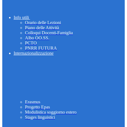
Info utili
Orario delle Lezioni
Piano delle Attività
Colloqui Docenti-Famiglia
Albo OO.SS.
PCTO
PNRR FUTURA
Internazionalizzazione
Erasmus
Progetto Epas
Modulistica soggiorno estero
Stages linguistici