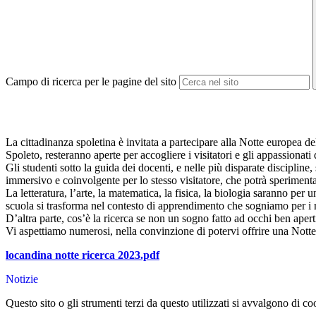
Campo di ricerca per le pagine del sito
La cittadinanza spoletina è invitata a partecipare alla Notte europea del
Spoleto, resteranno aperte per accogliere i visitatori e gli appassionati 
Gli studenti sotto la guida dei docenti, e nelle più disparate discipline, 
immersivo e coinvolgente per lo stesso visitatore, che potrà sperimentar
La letteratura, l’arte, la matematica, la fisica, la biologia saranno per 
scuola si trasforma nel contesto di apprendimento che sogniamo per i nos
D’altra parte, cos’è la ricerca se non un sogno fatto ad occhi ben apert
Vi aspettiamo numerosi, nella convinzione di potervi offrire una Nott
locandina notte ricerca 2023.pdf
Notizie
Questo sito o gli strumenti terzi da questo utilizzati si avvalgono di coo