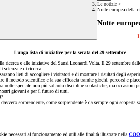
Le notizie
>
Notte europea della r
Notte europea
I
Lunga lista di iniziative per la serata del 29 settembre
la ricerca e alle iniziative del Sansi Leonardi Volta. Il 29 settembre dalle
di scienza e di ricerca.
saranno lieti di accogliere i visitatori e di mostrare i risultati degli esp
e il metodo scientifico e la sua efficacia tramite giochi, percorsi e pia
una notte speciale non più soltanto discipline scolastiche, ma occasioni pe
tri giovani e per il futuro di tutti.
i?
e davvero sorprendente, come sorprendente è da sempre ogni scoperta sci
kie necessari al funzionamento ed utili alle finalità illustrate nella
COO