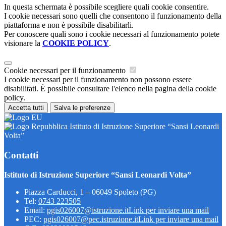
In questa schermata è possibile scegliere quali cookie consentire.
I cookie necessari sono quelli che consentono il funzionamento della
piattaforma e non è possibile disabilitarli.
Per conoscere quali sono i cookie necessari al funzionamento potete
visionare la
COOKIE POLICY
.
Cookie necessari per il funzionamento
I cookie necessari per il funzionamento non possono essere
disabilitati. È possibile consultare l'elenco nella pagina della cookie
policy.
Accetta tutti
Salva le preferenze
Istituto di Istruzione Superiore “Sansi Leonardi
Volta”
Contatti
Istituto di Istruzione Superiore “Sansi Leonardi Volta”
Piazza Carducci, 1 – 06049 Spoleto (PG)
Tel:
0743 223505
Email:
pgis026007@istruzione.it
Link per inviare una mail
PEC:
pgis026007@pec.istruzione.it
Link per inviare una mail