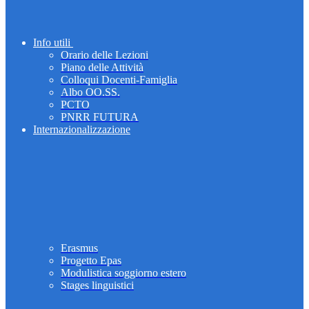
Info utili
Orario delle Lezioni
Piano delle Attività
Colloqui Docenti-Famiglia
Albo OO.SS.
PCTO
PNRR FUTURA
Internazionalizzazione
Erasmus
Progetto Epas
Modulistica soggiorno estero
Stages linguistici