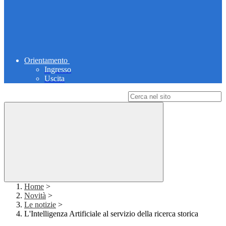
Orientamento
Ingresso
Uscita
Campo di ricerca per le pagine del sito
Home
>
Novità
>
Le notizie
>
L'Intelligenza Artificiale al servizio della ricerca storica