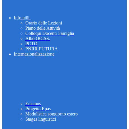
Info utili
Orario delle Lezioni
Piano delle Attività
Colloqui Docenti-Famiglia
Albo OO.SS.
PCTO
PNRR FUTURA
Internazionalizzazione
Erasmus
Progetto Epas
Modulistica soggiorno estero
Stages linguistici