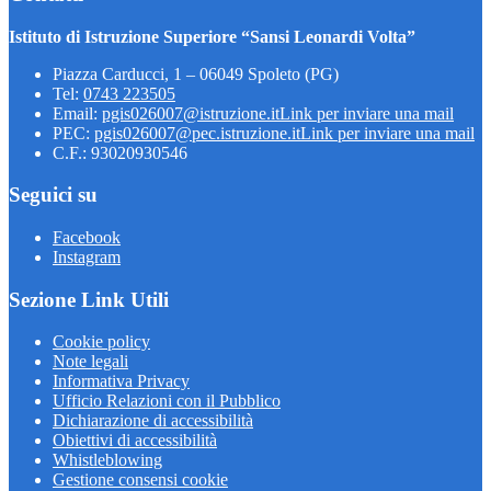
Istituto di Istruzione Superiore “Sansi Leonardi Volta”
Piazza Carducci, 1 – 06049 Spoleto (PG)
Tel:
0743 223505
Email:
pgis026007@istruzione.it
Link per inviare una mail
PEC:
pgis026007@pec.istruzione.it
Link per inviare una mail
C.F.: 93020930546
Seguici su
Facebook
Instagram
Sezione Link Utili
Cookie policy
Note legali
Informativa Privacy
Ufficio Relazioni con il Pubblico
Dichiarazione di accessibilità
Obiettivi di accessibilità
Whistleblowing
Gestione consensi cookie