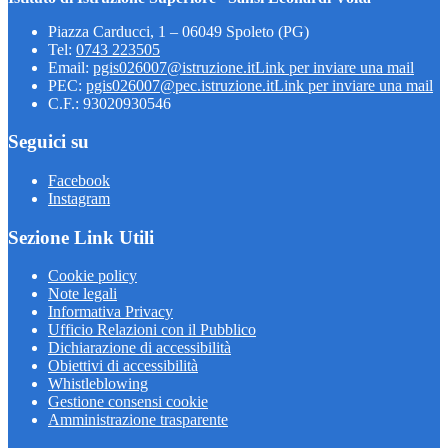
Piazza Carducci, 1 – 06049 Spoleto (PG)
Tel:
0743 223505
Email:
pgis026007@istruzione.it
Link per inviare una mail
PEC:
pgis026007@pec.istruzione.it
Link per inviare una mail
C.F.: 93020930546
Seguici su
Facebook
Instagram
Sezione Link Utili
Cookie policy
Note legali
Informativa Privacy
Ufficio Relazioni con il Pubblico
Dichiarazione di accessibilità
Obiettivi di accessibilità
Whistleblowing
Gestione consensi cookie
Amministrazione trasparente