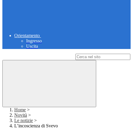
Orientamento
Ingresso
Uscita
Campo di ricerca per le pagine del sito
Home
>
Novità
>
Le notizie
>
L’incoscienza di Svevo