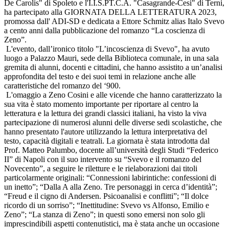
De Carolis" di Spoleto e l'I.I.S.PT.C.A. "Casagrande-Cesi" di Terni,
ha partecipato alla GIORNATA DELLA LETTERATURA 2023,
promossa dall' ADI-SD e dedicata a Ettore Schmitz alias Italo Svevo
a cento anni dalla pubblicazione del romanzo “La coscienza di
Zeno”.
L'evento, dall’ironico titolo "L’incoscienza di Svevo", ha avuto
luogo a Palazzo Mauri, sede della Biblioteca comunale, in una sala
gremita di alunni, docenti e cittadini, che hanno assistito a un’analisi
approfondita del testo e dei suoi temi in relazione anche alle
caratteristiche del romanzo del ‘900.
L'omaggio a Zeno Cosini e alle vicende che hanno caratterizzato la
sua vita è stato momento importante per riportare al centro la
letteratura e la lettura dei grandi classici italiani, ha visto la viva
partecipazione di numerosi alunni delle diverse sedi scolastiche, che
hanno presentato l'autore utilizzando la lettura interpretativa del
testo, capacità digitali e teatrali. La giornata è stata introdotta dal
Prof. Matteo Palumbo, docente all’università degli Studi “Federico
II” di Napoli con il suo intervento su “Svevo e il romanzo del
Novecento”, a seguire le riletture e le rielaborazioni dai titoli
particolarmente originali: “Connessioni labirintiche: confessioni di
un inetto”; “Dalla A alla Zeno. Tre personaggi in cerca d’identità”;
“Freud e il cigno di Andersen. Psicoanalisi e conflitti”; “Il dolce
ricordo di un sorriso”; “Inettitudine: Svevo vs Alfonso, Emilio e
Zeno”; “La stanza di Zeno”; in questi sono emersi non solo gli
imprescindibili aspetti contenutistici, ma è stata anche un occasione