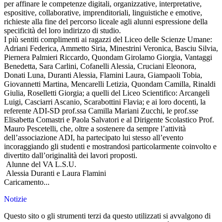
per affinare le competenze digitali, organizzative, interpretative,
espositive, collaborative, imprenditoriali, linguistiche e emotive,
richieste alla fine del percorso liceale agli alunni espressione della
specificità del loro indirizzo di studio.
I più sentiti complimenti ai ragazzi del Liceo delle Scienze Umane:
Adriani Federica, Ammetto Siria, Minestrini Veronica, Basciu Silvia,
Piernera Palmieri Riccardo, Quondam Girolamo Giorgia, Vantaggi
Benedetta, Sara Carlini, Cofanelli Alessia, Cruciani Eleonora,
Donati Luna, Duranti Alessia, Flamini Laura, Giampaoli Tobia,
Giovannetti Martina, Mencarelli Letizia, Quondam Camilla, Rinaldi
Giulia, Roselletti Giorgia; a quelli del Liceo Scientifico: Arcangeli
Luigi, Casciarri Ascanio, Scarabottini Flavia; e ai loro docenti, la
referente ADI-SD prof.ssa Camilla Mariani Zucchi, le prof.sse
Elisabetta Comastri e Paola Salvatori e al Dirigente Scolastico Prof.
Mauro Pescetelli, che, oltre a sostenere da sempre l’attività
dell’associazione ADI, ha partecipato lui stesso all’evento
incoraggiando gli studenti e mostrandosi particolarmente coinvolto e
divertito dall’originalità dei lavori proposti.
Alunne del VA L.S.U.
Alessia Duranti e Laura Flamini
Caricamento...
Notizie
Questo sito o gli strumenti terzi da questo utilizzati si avvalgono di