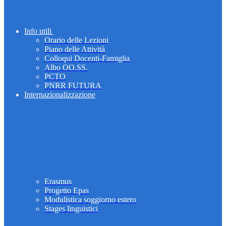
Info utili
Orario delle Lezioni
Piano delle Attività
Colloqui Docenti-Famiglia
Albo OO.SS.
PCTO
PNRR FUTURA
Internazionalizzazione
Erasmus
Progetto Epas
Modulistica soggiorno estero
Stages linguistici