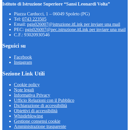
Istituto di Istruzione Superiore “Sansi Leonardi Volta”
Piazza Carducci, 1 – 06049 Spoleto (PG)
Tel:
0743 223505
Email:
pgis026007@istruzione.it
Link per inviare una mail
PEC:
pgis026007@pec.istruzione.it
Link per inviare una mail
C.F.: 93020930546
Seguici su
Facebook
Instagram
Sezione Link Utili
Cookie policy
Note legali
Informativa Privacy
Ufficio Relazioni con il Pubblico
Dichiarazione di accessibilità
Obiettivi di accessibilità
Whistleblowing
Gestione consensi cookie
Amministrazione trasparente