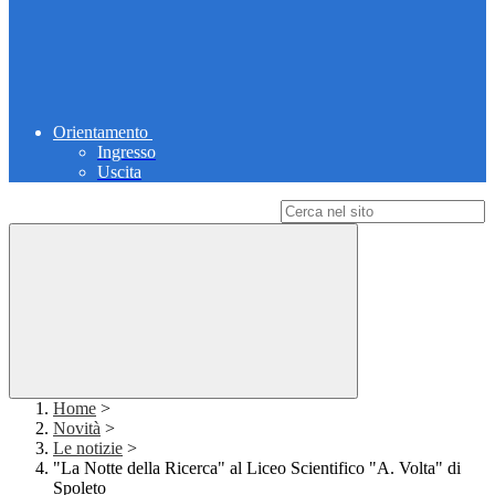
Orientamento
Ingresso
Uscita
Campo di ricerca per le pagine del sito
Home
>
Novità
>
Le notizie
>
"La Notte della Ricerca" al Liceo Scientifico "A. Volta" di
Spoleto