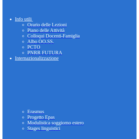
Info utili
Orario delle Lezioni
Piano delle Attività
Colloqui Docenti-Famiglia
Albo OO.SS.
PCTO
PNRR FUTURA
Internazionalizzazione
Erasmus
Progetto Epas
Modulistica soggiorno estero
Stages linguistici