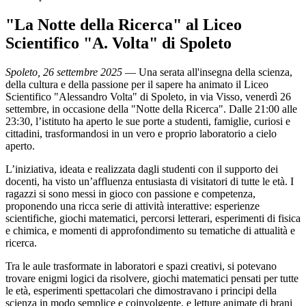
"La Notte della Ricerca" al Liceo
Scientifico "A. Volta" di Spoleto
Spoleto, 26 settembre 2025
— Una serata all'insegna della scienza,
della cultura e della passione per il sapere ha animato il Liceo
Scientifico "Alessandro Volta" di Spoleto, in via Visso, venerdì 26
settembre, in occasione della "Notte della Ricerca". Dalle 21:00 alle
23:30, l’istituto ha aperto le sue porte a studenti, famiglie, curiosi e
cittadini, trasformandosi in un vero e proprio laboratorio a cielo
aperto.
L’iniziativa, ideata e realizzata dagli studenti con il supporto dei
docenti, ha visto un’affluenza entusiasta di visitatori di tutte le età. I
ragazzi si sono messi in gioco con passione e competenza,
proponendo una ricca serie di attività interattive: esperienze
scientifiche, giochi matematici, percorsi letterari, esperimenti di fisica
e chimica, e momenti di approfondimento su tematiche di attualità e
ricerca.
Tra le aule trasformate in laboratori e spazi creativi, si potevano
trovare enigmi logici da risolvere, giochi matematici pensati per tutte
le età, esperimenti spettacolari che dimostravano i principi della
scienza in modo semplice e coinvolgente, e letture animate di brani