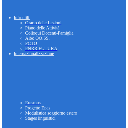
Info utili
Orario delle Lezioni
Piano delle Attività
Colloqui Docenti-Famiglia
Albo OO.SS.
PCTO
PNRR FUTURA
Internazionalizzazione
Erasmus
Progetto Epas
Modulistica soggiorno estero
Stages linguistici