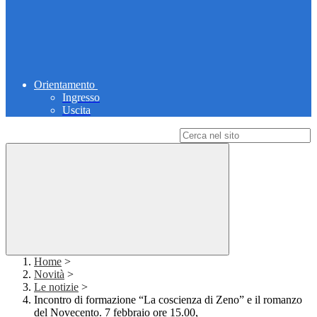
Orientamento
Ingresso
Uscita
Campo di ricerca per le pagine del sito
Home
>
Novità
>
Le notizie
>
Incontro di formazione “La coscienza di Zeno” e il romanzo
del Novecento. 7 febbraio ore 15.00,