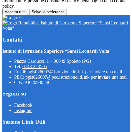
disabilitati. È possibile consultare l'elenco nella pagina della cookie
policy.
Accetta tutti
Salva le preferenze
Istituto di Istruzione Superiore “Sansi Leonardi
Volta”
Contatti
Istituto di Istruzione Superiore “Sansi Leonardi Volta”
Piazza Carducci, 1 – 06049 Spoleto (PG)
Tel:
0743 223505
Email:
pgis026007@istruzione.it
Link per inviare una mail
PEC:
pgis026007@pec.istruzione.it
Link per inviare una mail
C.F.: 93020930546
Seguici su
Facebook
Instagram
Sezione Link Utili