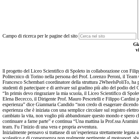
Campo di ricerca per le pagine del sito
Gi
v
ll progetto del Liceo Scientifico di Spoleto in collaborazione con Filip
Politecnico di Torino nella persona del Prof. Lorenzo Peroni, il Team
Francesco Schembari coordinatore della struttura 2WheelsPoliTo, ha 
studenti di partecipare e di arrivare sul gradino più alto del podio de
“In primis devo ringraziare la mia scuola, il Liceo Scientifico di Spole
Elena Bececco, il Dirigente Prof. Mauro Pescetelli e Filippo Cardini p
esperienza” dice Gianmaria Candido “non credo di esagerare dicendo
esperienza che è iniziata con una semplice circolare sul registro elettr
cambiato la vita, non voglio più abbandonare questo mondo e spero ch
continuare a farne parte” e continua “Una mattina la Prof.ssa Aramini 
team. Fu l’inizio di una vera e propria avventura.
Inizialmente pensavo si trattasse di un’esperienza strettamente legata a
scolastico e di conseguenza non realmente pertinente al motosport, sb