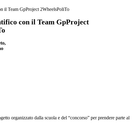
 con il Team GpProject 2WheelsPoliTo
ntifico con il Team GpProject
To
to,
no
getto organizzato dalla scuola e del “concorso” per prendere parte al