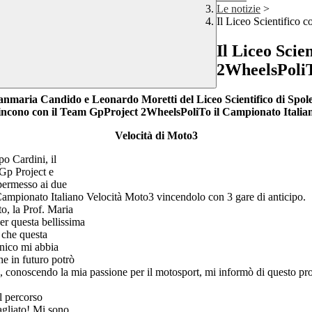
Le notizie
>
Il Liceo Scientifico
Il Liceo Scie
2WheelsPoli
anmaria Candido e Leonardo Moretti del Liceo Scientifico di Spole
incono con il Team GpProject 2WheelsPoliTo il Campionato Italia
Velocità di Moto3
po Cardini, il
 Gp Project e
permesso ai due
l Campionato Italiano Velocità Moto3 vincendolo con 3 gare di anticipo.
to, la Prof. Maria
er questa bellissima
 che questa
onico mi abbia
e in futuro potrò
, conoscendo la mia passione per il motosport, mi informò di questo pro
l percorso
agliato! Mi sono