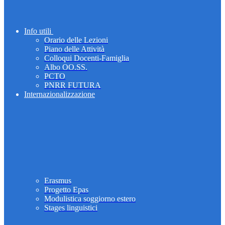
Info utili
Orario delle Lezioni
Piano delle Attività
Colloqui Docenti-Famiglia
Albo OO.SS.
PCTO
PNRR FUTURA
Internazionalizzazione
Erasmus
Progetto Epas
Modulistica soggiorno estero
Stages linguistici