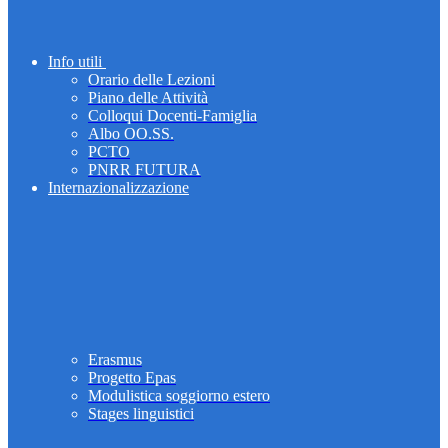
Info utili
Orario delle Lezioni
Piano delle Attività
Colloqui Docenti-Famiglia
Albo OO.SS.
PCTO
PNRR FUTURA
Internazionalizzazione
Erasmus
Progetto Epas
Modulistica soggiorno estero
Stages linguistici