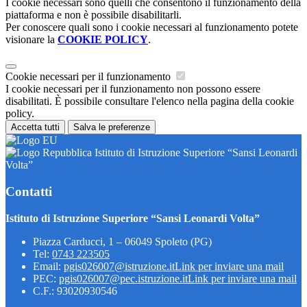
I cookie necessari sono quelli che consentono il funzionamento della
piattaforma e non è possibile disabilitarli.
Per conoscere quali sono i cookie necessari al funzionamento potete
visionare la
COOKIE POLICY
.
Cookie necessari per il funzionamento
I cookie necessari per il funzionamento non possono essere
disabilitati. È possibile consultare l'elenco nella pagina della cookie
policy.
Accetta tutti
Salva le preferenze
Istituto di Istruzione Superiore “Sansi Leonardi
Volta”
Contatti
Istituto di Istruzione Superiore “Sansi Leonardi Volta”
Piazza Carducci, 1 – 06049 Spoleto (PG)
Tel:
0743 223505
Email:
pgis026007@istruzione.it
Link per inviare una mail
PEC:
pgis026007@pec.istruzione.it
Link per inviare una mail
C.F.: 93020930546