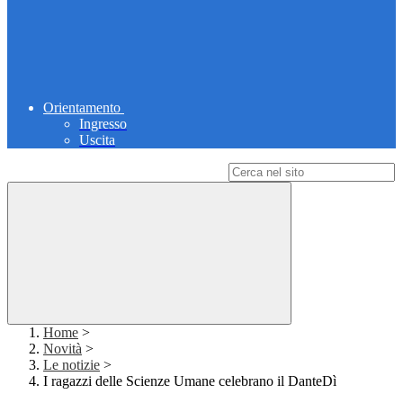
Orientamento
Ingresso
Uscita
Campo di ricerca per le pagine del sito
Home
>
Novità
>
Le notizie
>
I ragazzi delle Scienze Umane celebrano il DanteDì