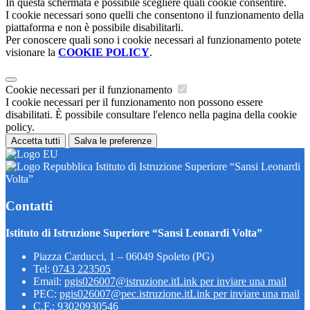
In questa schermata è possibile scegliere quali cookie consentire.
I cookie necessari sono quelli che consentono il funzionamento della
piattaforma e non è possibile disabilitarli.
Per conoscere quali sono i cookie necessari al funzionamento potete
visionare la
COOKIE POLICY
.
Cookie necessari per il funzionamento
I cookie necessari per il funzionamento non possono essere
disabilitati. È possibile consultare l'elenco nella pagina della cookie
policy.
Accetta tutti
Salva le preferenze
Istituto di Istruzione Superiore “Sansi Leonardi
Volta”
Contatti
Istituto di Istruzione Superiore “Sansi Leonardi Volta”
Piazza Carducci, 1 – 06049 Spoleto (PG)
Tel:
0743 223505
Email:
pgis026007@istruzione.it
Link per inviare una mail
PEC:
pgis026007@pec.istruzione.it
Link per inviare una mail
C.F.: 93020930546