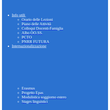
Info utili
Orario delle Lezioni
Piano delle Attività
Colloqui Docenti-Famiglia
Albo OO.SS.
PCTO
PNRR FUTURA
Internazionalizzazione
Erasmus
Progetto Epas
Modulistica soggiorno estero
Stages linguistici