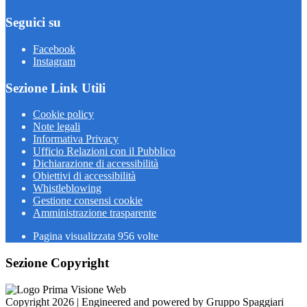
Seguici su
Facebook
Instagram
Sezione Link Utili
Cookie policy
Note legali
Informativa Privacy
Ufficio Relazioni con il Pubblico
Dichiarazione di accessibilità
Obiettivi di accessibilità
Whistleblowing
Gestione consensi cookie
Amministrazione trasparente
Pagina visualizzata
956
volte
Sezione Copyright
Copyright 2026 | Engineered and powered by Gruppo Spaggiari