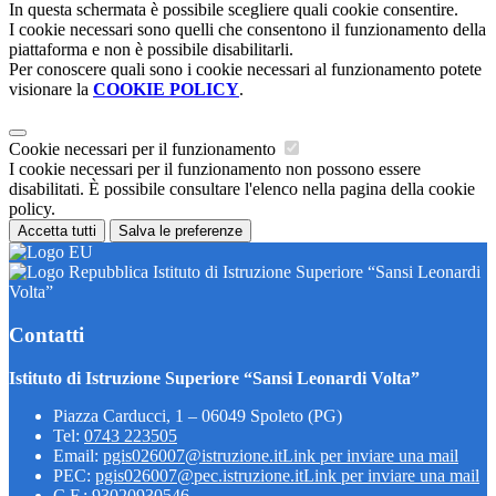
In questa schermata è possibile scegliere quali cookie consentire.
I cookie necessari sono quelli che consentono il funzionamento della
piattaforma e non è possibile disabilitarli.
Per conoscere quali sono i cookie necessari al funzionamento potete
visionare la
COOKIE POLICY
.
Cookie necessari per il funzionamento
I cookie necessari per il funzionamento non possono essere
disabilitati. È possibile consultare l'elenco nella pagina della cookie
policy.
Accetta tutti
Salva le preferenze
Istituto di Istruzione Superiore “Sansi Leonardi
Volta”
Contatti
Istituto di Istruzione Superiore “Sansi Leonardi Volta”
Piazza Carducci, 1 – 06049 Spoleto (PG)
Tel:
0743 223505
Email:
pgis026007@istruzione.it
Link per inviare una mail
PEC:
pgis026007@pec.istruzione.it
Link per inviare una mail
C.F.: 93020930546