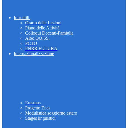
Info utili
Orario delle Lezioni
Piano delle Attività
Colloqui Docenti-Famiglia
Albo OO.SS.
PCTO
PNRR FUTURA
Internazionalizzazione
Erasmus
Progetto Epas
Modulistica soggiorno estero
Stages linguistici