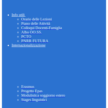
Info utili
Orario delle Lezioni
Piano delle Attività
Colloqui Docenti-Famiglia
Albo OO.SS.
PCTO
PNRR FUTURA
Internazionalizzazione
Erasmus
Progetto Epas
Modulistica soggiorno estero
Stages linguistici