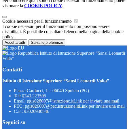
Per conoscere quali sono i cookie necessari al funzionamento potete
visionare la
COOKIE POLICY
.
Cookie necessari per il funzionamento
I cookie necessari per il funzionamento non possono essere
disabilitati. È possibile consultare l'elenco nella pagina della cookie
policy.
Accetta tutti
Salva le preferenze
Istituto di Istruzione Superiore “Sansi Leonardi
Volta”
Contatti
Istituto di Istruzione Superiore “Sansi Leonardi Volta”
Piazza Carducci, 1 – 06049 Spoleto (PG)
Tel:
0743 223505
Email:
pgis026007@istruzione.it
Link per inviare una mail
PEC:
pgis026007@pec.istruzione.it
Link per inviare una mail
C.F.: 93020930546
Seguici su