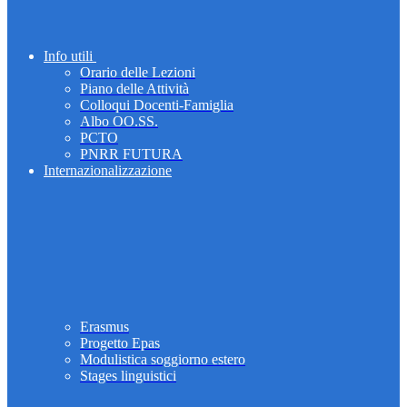
Info utili
Orario delle Lezioni
Piano delle Attività
Colloqui Docenti-Famiglia
Albo OO.SS.
PCTO
PNRR FUTURA
Internazionalizzazione
Erasmus
Progetto Epas
Modulistica soggiorno estero
Stages linguistici