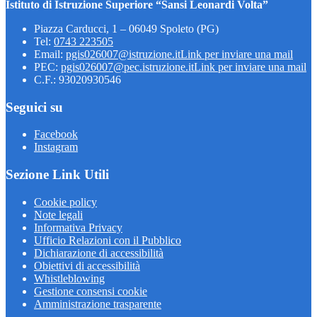
Istituto di Istruzione Superiore “Sansi Leonardi Volta”
Piazza Carducci, 1 – 06049 Spoleto (PG)
Tel:
0743 223505
Email:
pgis026007@istruzione.it
Link per inviare una mail
PEC:
pgis026007@pec.istruzione.it
Link per inviare una mail
C.F.: 93020930546
Seguici su
Facebook
Instagram
Sezione Link Utili
Cookie policy
Note legali
Informativa Privacy
Ufficio Relazioni con il Pubblico
Dichiarazione di accessibilità
Obiettivi di accessibilità
Whistleblowing
Gestione consensi cookie
Amministrazione trasparente