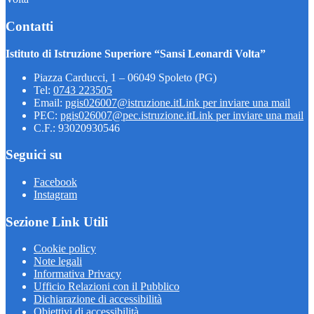
Contatti
Istituto di Istruzione Superiore “Sansi Leonardi Volta”
Piazza Carducci, 1 – 06049 Spoleto (PG)
Tel:
0743 223505
Email:
pgis026007@istruzione.it
Link per inviare una mail
PEC:
pgis026007@pec.istruzione.it
Link per inviare una mail
C.F.: 93020930546
Seguici su
Facebook
Instagram
Sezione Link Utili
Cookie policy
Note legali
Informativa Privacy
Ufficio Relazioni con il Pubblico
Dichiarazione di accessibilità
Obiettivi di accessibilità