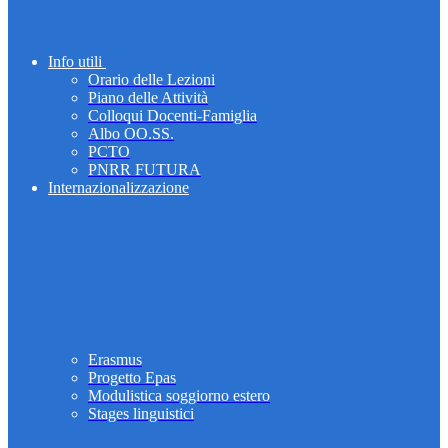
Info utili
Orario delle Lezioni
Piano delle Attività
Colloqui Docenti-Famiglia
Albo OO.SS.
PCTO
PNRR FUTURA
Internazionalizzazione
Erasmus
Progetto Epas
Modulistica soggiorno estero
Stages linguistici