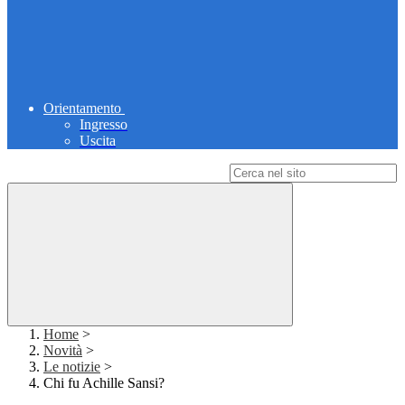
Orientamento
Ingresso
Uscita
Campo di ricerca per le pagine del sito
Home
>
Novità
>
Le notizie
>
Chi fu Achille Sansi?