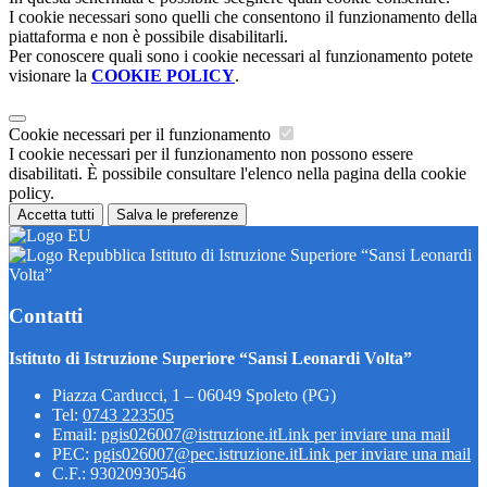
I cookie necessari sono quelli che consentono il funzionamento della
piattaforma e non è possibile disabilitarli.
Per conoscere quali sono i cookie necessari al funzionamento potete
visionare la
COOKIE POLICY
.
Cookie necessari per il funzionamento
I cookie necessari per il funzionamento non possono essere
disabilitati. È possibile consultare l'elenco nella pagina della cookie
policy.
Accetta tutti
Salva le preferenze
Istituto di Istruzione Superiore “Sansi Leonardi
Volta”
Contatti
Istituto di Istruzione Superiore “Sansi Leonardi Volta”
Piazza Carducci, 1 – 06049 Spoleto (PG)
Tel:
0743 223505
Email:
pgis026007@istruzione.it
Link per inviare una mail
PEC:
pgis026007@pec.istruzione.it
Link per inviare una mail
C.F.: 93020930546