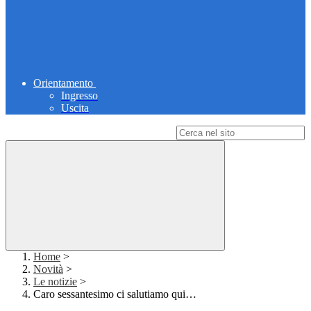
Orientamento
Ingresso
Uscita
Campo di ricerca per le pagine del sito
Home
>
Novità
>
Le notizie
>
Caro sessantesimo ci salutiamo qui…