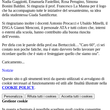
Nadia Gaggiotti, Emanuela Fastellini, Rosa Perugino, Simona
Bonini Baldini. Si ringrazia il prof. Francesco La Manna per il logo
che ha accompagnato tutte le iniziative del sessantesimo, su idea
della studentessa Giada Santificetur.
Si ringraziano inoltre i docenti Antonio Procacci e Ubaldo Minelli, il
DSGA Gianni Menconi, il personale ATA e tutti coloro che, interni
o esterni alla scuola, hanno contribuito alla buona riuscita
dell’evento.
Per dirla con le parole della prof.ssa Bertuccioli…”Caro 60°, ci sei
costato non poche fatiche, ma è stato davvero bello lavorare per
ricordare quello che è stato e festeggiare quello che siamo ora”.
Caricamento...
Notizie
Questo sito o gli strumenti terzi da questo utilizzati si avvalgono di
cookie necessari al funzionamento ed utili alle finalità illustrate nella
COOKIE POLICY
.
Personalizza
Rifiuta tutti
i cookies
Accetta tutti
i cookies
Gestione cookie
In questa schermata è possibile scegliere quali cookie consentire.