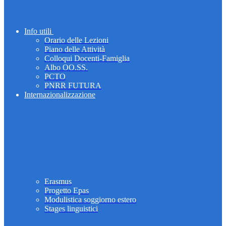
Info utili
Orario delle Lezioni
Piano delle Attività
Colloqui Docenti-Famiglia
Albo OO.SS.
PCTO
PNRR FUTURA
Internazionalizzazione
Erasmus
Progetto Epas
Modulistica soggiorno estero
Stages linguistici