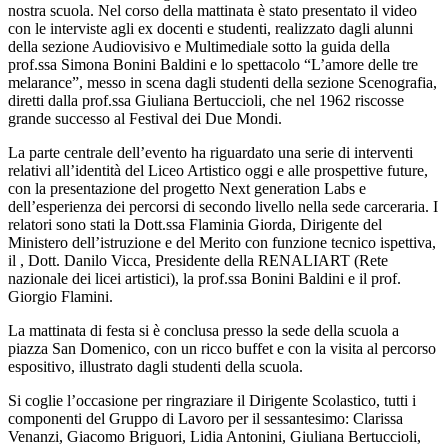
nostra scuola. Nel corso della mattinata è stato presentato il video
con le interviste agli ex docenti e studenti, realizzato dagli alunni
della sezione Audiovisivo e Multimediale sotto la guida della
prof.ssa Simona Bonini Baldini e lo spettacolo “L’amore delle tre
melarance”, messo in scena dagli studenti della sezione Scenografia,
diretti dalla prof.ssa Giuliana Bertuccioli, che nel 1962 riscosse
grande successo al Festival dei Due Mondi.
La parte centrale dell’evento ha riguardato una serie di interventi
relativi all’identità del Liceo Artistico oggi e alle prospettive future,
con la presentazione del progetto Next generation Labs e
dell’esperienza dei percorsi di secondo livello nella sede carceraria. I
relatori sono stati la Dott.ssa Flaminia Giorda, Dirigente del
Ministero dell’istruzione e del Merito con funzione tecnico ispettiva,
il , Dott. Danilo Vicca, Presidente della RENALIART (Rete
nazionale dei licei artistici), la prof.ssa Bonini Baldini e il prof.
Giorgio Flamini.
La mattinata di festa si è conclusa presso la sede della scuola a
piazza San Domenico, con un ricco buffet e con la visita al percorso
espositivo, illustrato dagli studenti della scuola.
Si coglie l’occasione per ringraziare il Dirigente Scolastico, tutti i
componenti del Gruppo di Lavoro per il sessantesimo: Clarissa
Venanzi, Giacomo Briguori, Lidia Antonini, Giuliana Bertuccioli,