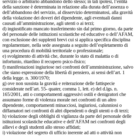
servizio o arbitrario abbandono dello stesso; in tali ipotesi, l’entità
della sanzione è determinata in relazione alla durata dell’assenza o
dell’abbandono del servizio, al disservizio determinatosi, alla gravità
della violazione dei doveri del dipendente, agli eventuali danni
causati all’amministrazione, agli utenti o ai terzi;
d) ingiustificato mancato trasferimento sin dal primo giorno, da parte
del personale delle istituzioni scolastiche ed educative o dell’AFAM,
con esclusione dei supplenti brevi cui si applica specifica disciplina
regolamentare, nella sede assegnata a seguito dell’espletamento di
una procedura di mobilità territoriale o professionale;
e) svolgimento di attività che, durante lo stato di malattia o di
infortunio, ritardino il recupero psico-fisico;
f) manifestazioni ingiuriose nei confronti dell’amministrazione, salvo
che siano espressione della libertà di pensiero, ai sensi dell’art. 1
della legge. n. 300/1970;
g) ove non sussista la gravità e reiterazione delle fattispecie
considerate nell’art. 55- quater, comma 1, lett. e) del d.lgs. n.
165/2001, atti o comportamenti aggressivi ostili e denigratori che
assumano forme di violenza morale nei confronti di un altro
dipendente, comportamenti minacciosi, ingiuriosi, calunniosi o
diffamatori nei confronti di altri dipendenti o degli utenti o di terzi;
h) violazione degli obblighi di vigilanza da parte del personale delle
istituzioni scolastiche educative e dell’AFAM nei confronti degli
allievi e degli studenti allo stesso affidati;
i) violazione del segreto di ufficio inerente ad atti o attività non