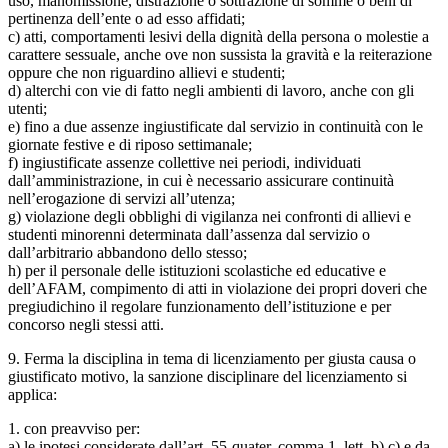
uso, manomissione, distrazione o sottrazione di somme o beni di
pertinenza dell’ente o ad esso affidati;
c) atti, comportamenti lesivi della dignità della persona o molestie a
carattere sessuale, anche ove non sussista la gravità e la reiterazione
oppure che non riguardino allievi e studenti;
d) alterchi con vie di fatto negli ambienti di lavoro, anche con gli
utenti;
e) fino a due assenze ingiustificate dal servizio in continuità con le
giornate festive e di riposo settimanale;
f) ingiustificate assenze collettive nei periodi, individuati
dall’amministrazione, in cui è necessario assicurare continuità
nell’erogazione di servizi all’utenza;
g) violazione degli obblighi di vigilanza nei confronti di allievi e
studenti minorenni determinata dall’assenza dal servizio o
dall’arbitrario abbandono dello stesso;
h) per il personale delle istituzioni scolastiche ed educative e
dell’AFAM, compimento di atti in violazione dei propri doveri che
pregiudichino il regolare funzionamento dell’istituzione e per
concorso negli stessi atti.
9. Ferma la disciplina in tema di licenziamento per giusta causa o
giustificato motivo, la sanzione disciplinare del licenziamento si
applica:
1. con preavviso per:
a) le ipotesi considerate dall’art. 55-quater, comma 1, lett. b) c) e da