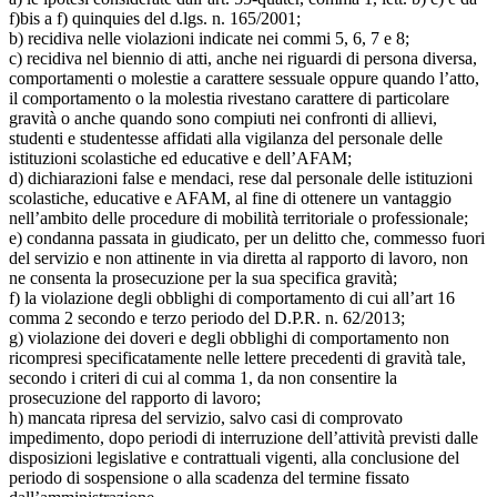
f)bis a f) quinquies del d.lgs. n. 165/2001;
b) recidiva nelle violazioni indicate nei commi 5, 6, 7 e 8;
c) recidiva nel biennio di atti, anche nei riguardi di persona diversa,
comportamenti o molestie a carattere sessuale oppure quando l’atto,
il comportamento o la molestia rivestano carattere di particolare
gravità o anche quando sono compiuti nei confronti di allievi,
studenti e studentesse affidati alla vigilanza del personale delle
istituzioni scolastiche ed educative e dell’AFAM;
d) dichiarazioni false e mendaci, rese dal personale delle istituzioni
scolastiche, educative e AFAM, al fine di ottenere un vantaggio
nell’ambito delle procedure di mobilità territoriale o professionale;
e) condanna passata in giudicato, per un delitto che, commesso fuori
del servizio e non attinente in via diretta al rapporto di lavoro, non
ne consenta la prosecuzione per la sua specifica gravità;
f) la violazione degli obblighi di comportamento di cui all’art 16
comma 2 secondo e terzo periodo del D.P.R. n. 62/2013;
g) violazione dei doveri e degli obblighi di comportamento non
ricompresi specificatamente nelle lettere precedenti di gravità tale,
secondo i criteri di cui al comma 1, da non consentire la
prosecuzione del rapporto di lavoro;
h) mancata ripresa del servizio, salvo casi di comprovato
impedimento, dopo periodi di interruzione dell’attività previsti dalle
disposizioni legislative e contrattuali vigenti, alla conclusione del
periodo di sospensione o alla scadenza del termine fissato