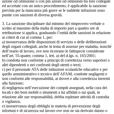
azione od omissione o con più azioni od omissioni tra loro collegate
ed accertate con un unico procedimento, è applicabile la sanzione
prevista per la mancanza più grave se le suddette infrazioni sono
punite con sanzioni di diversa gravità.
3. La sanzione disciplinare dal minimo del rimprovero verbale o
scritto al massimo della multa di importo pari a quattro ore di
retribuzione si applica, graduando l’entità delle sanzioni in relazione
ai criteri di cui al comma 1, per:
a) inosservanza delle disposizioni di servizio o delle deliberazioni
degli organi collegiali, anche in tema di assenze per malattia, nonché
dell’orario di lavoro, ove non ricorrano le fattispecie considerate
nell’art. 55-quater, comma 1, lett. a) del d.lgs. n. 165/2001;
b) condotta non conforme a principi di correttezza verso superiori o
altri dipendenti o nei confronti degli utenti o terzi;
c) per il personale ATA delle istituzioni scolastiche educative e per
quello amministrativo e tecnico dell’AFAM, condotte negligenti e
non conformi alle responsabilità, ai doveri e alla correttezza inerenti
alla funzione;
d) negligenza nell’esecuzione dei compiti assegnati, nella cura dei
locali e dei beni mobili o strumenti a lui affidati o sui quali, in
relazione alle sue responsabilità, debba espletare attività di custodia
o vigilanza;
e) inosservanza degli obblighi in materia di prevenzione degli
infortuni e di sicurezza sul lavoro ove non ne sia derivato danno o