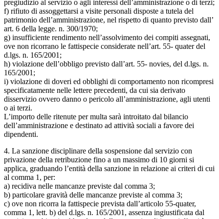
pregiudizio al servizio o agli interessi dell’amministrazione o di terzi;
f) rifiuto di assoggettarsi a visite personali disposte a tutela del
patrimonio dell’amministrazione, nel rispetto di quanto previsto dall’
art. 6 della legge. n. 300/1970;
g) insufficiente rendimento nell’assolvimento dei compiti assegnati,
ove non ricorrano le fattispecie considerate nell’art. 55- quater del
d.lgs. n. 165/2001;
h) violazione dell’obbligo previsto dall’art. 55- novies, del d.lgs. n.
165/2001;
i) violazione di doveri ed obblighi di comportamento non ricompresi
specificatamente nelle lettere precedenti, da cui sia derivato
disservizio ovvero danno o pericolo all’amministrazione, agli utenti
o ai terzi.
L’importo delle ritenute per multa sarà introitato dal bilancio
dell’amministrazione e destinato ad attività sociali a favore dei
dipendenti.
4. La sanzione disciplinare della sospensione dal servizio con
privazione della retribuzione fino a un massimo di 10 giorni si
applica, graduando l’entità della sanzione in relazione ai criteri di cui
al comma 1, per:
a) recidiva nelle mancanze previste dal comma 3;
b) particolare gravità delle mancanze previste al comma 3;
c) ove non ricorra la fattispecie prevista dall’articolo 55-quater,
comma 1, lett. b) del d.lgs. n. 165/2001, assenza ingiustificata dal