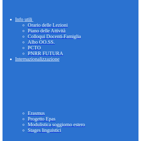
Info utili
Orario delle Lezioni
Piano delle Attività
Colloqui Docenti-Famiglia
Albo OO.SS.
PCTO
PNRR FUTURA
Internazionalizzazione
Erasmus
Progetto Epas
Modulistica soggiorno estero
Stages linguistici