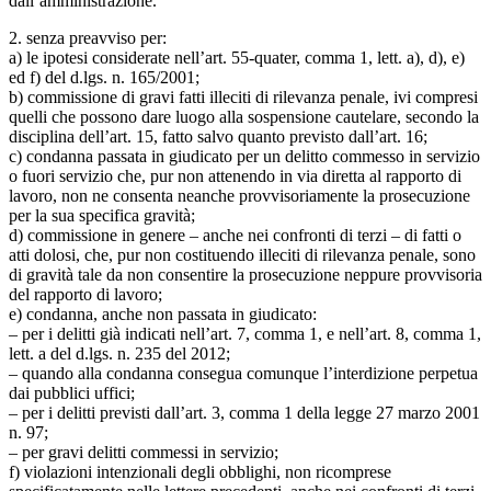
dall’amministrazione.
2. senza preavviso per:
a) le ipotesi considerate nell’art. 55-quater, comma 1, lett. a), d), e)
ed f) del d.lgs. n. 165/2001;
b) commissione di gravi fatti illeciti di rilevanza penale, ivi compresi
quelli che possono dare luogo alla sospensione cautelare, secondo la
disciplina dell’art. 15, fatto salvo quanto previsto dall’art. 16;
c) condanna passata in giudicato per un delitto commesso in servizio
o fuori servizio che, pur non attenendo in via diretta al rapporto di
lavoro, non ne consenta neanche provvisoriamente la prosecuzione
per la sua specifica gravità;
d) commissione in genere – anche nei confronti di terzi – di fatti o
atti dolosi, che, pur non costituendo illeciti di rilevanza penale, sono
di gravità tale da non consentire la prosecuzione neppure provvisoria
del rapporto di lavoro;
e) condanna, anche non passata in giudicato:
– per i delitti già indicati nell’art. 7, comma 1, e nell’art. 8, comma 1,
lett. a del d.lgs. n. 235 del 2012;
– quando alla condanna consegua comunque l’interdizione perpetua
dai pubblici uffici;
– per i delitti previsti dall’art. 3, comma 1 della legge 27 marzo 2001
n. 97;
– per gravi delitti commessi in servizio;
f) violazioni intenzionali degli obblighi, non ricomprese