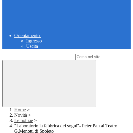
Orientamento
Ingresso
Uscita
Campo di ricerca per le pagine del sito
Home
>
Novità
>
Le notizie
>
"Laboratorio la fabbrica dei sogni"- Peter Pan al Teatro
G.Menotti di Spoleto