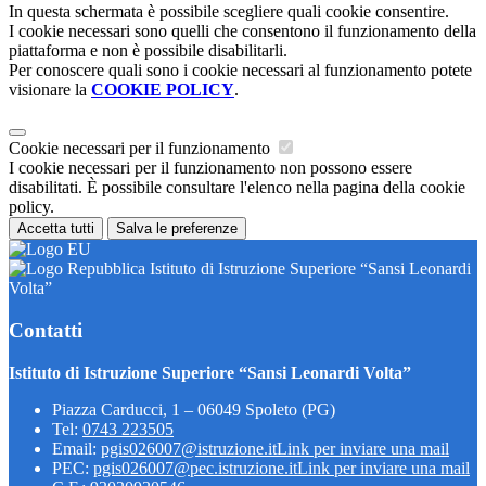
In questa schermata è possibile scegliere quali cookie consentire.
I cookie necessari sono quelli che consentono il funzionamento della
piattaforma e non è possibile disabilitarli.
Per conoscere quali sono i cookie necessari al funzionamento potete
visionare la
COOKIE POLICY
.
Cookie necessari per il funzionamento
I cookie necessari per il funzionamento non possono essere
disabilitati. È possibile consultare l'elenco nella pagina della cookie
policy.
Accetta tutti
Salva le preferenze
Istituto di Istruzione Superiore “Sansi Leonardi
Volta”
Contatti
Istituto di Istruzione Superiore “Sansi Leonardi Volta”
Piazza Carducci, 1 – 06049 Spoleto (PG)
Tel:
0743 223505
Email:
pgis026007@istruzione.it
Link per inviare una mail
PEC:
pgis026007@pec.istruzione.it
Link per inviare una mail