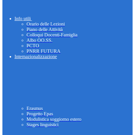
Info utili
Orario delle Lezioni
Piano delle Attività
Colloqui Docenti-Famiglia
Albo OO.SS.
PCTO
PNRR FUTURA
Internazionalizzazione
Erasmus
Progetto Epas
Modulistica soggiorno estero
Stages linguistici