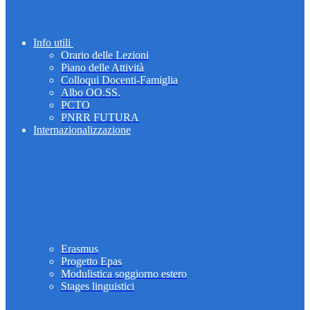
Info utili
Orario delle Lezioni
Piano delle Attività
Colloqui Docenti-Famiglia
Albo OO.SS.
PCTO
PNRR FUTURA
Internazionalizzazione
Erasmus
Progetto Epas
Modulistica soggiorno estero
Stages linguistici