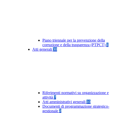
Piano triennale per la prevenzione della
corruzione e della trasparenza (PTPCT)
1
Atti generali
30
Riferimenti normativi su organizzazione e
attività
7
Atti amministrativi generali
10
Documenti di programmazione strategico-
gestionale
2